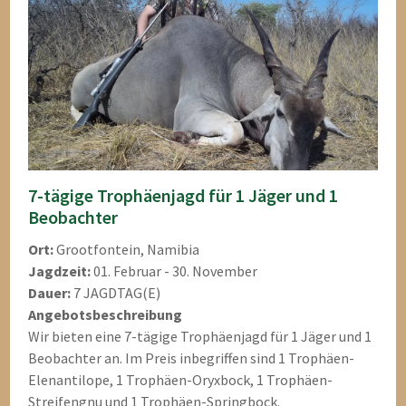
7-tägige Trophäenjagd für 1 Jäger und 1
Beobachter
Ort:
Grootfontein, Namibia
Jagdzeit:
01. Februar - 30. November
Dauer:
7 JAGDTAG(E)
Angebotsbeschreibung
Wir bieten eine 7-tägige Trophäenjagd für 1 Jäger und 1
Beobachter an. Im Preis inbegriffen sind 1 Trophäen-
Elenantilope, 1 Trophäen-Oryxbock, 1 Trophäen-
Streifengnu und 1 Trophäen-Springbock.