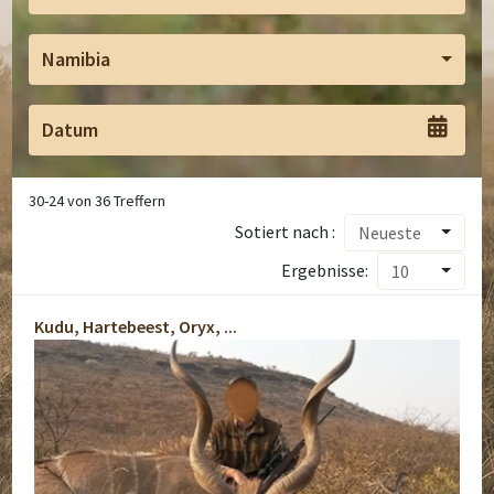
Namibia
30
-
24
von
36
Treffern
Sotiert nach :
Neueste
Ergebnisse:
10
Kudu, Hartebeest, Oryx, ...