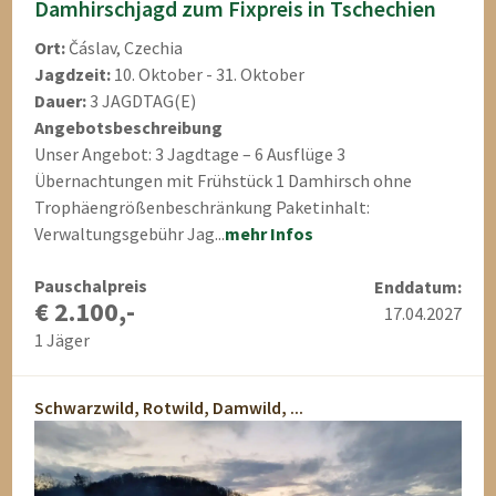
Damhirschjagd zum Fixpreis in Tschechien
Ort:
Čáslav, Czechia
Jagdzeit:
10. Oktober - 31. Oktober
Dauer:
3 JAGDTAG(E)
Angebotsbeschreibung
Unser Angebot: 3 Jagdtage – 6 Ausflüge 3
Übernachtungen mit Frühstück 1 Damhirsch ohne
Trophäengrößenbeschränkung Paketinhalt:
Verwaltungsgebühr Jag...
mehr Infos
Pauschalpreis
Enddatum:
€ 2.100,-
17.04.2027
1 Jäger
Schwarzwild, Rotwild, Damwild, ...