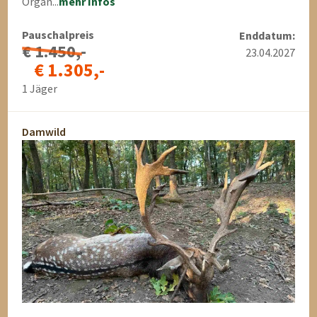
Organ...
mehr Infos
Pauschalpreis
Enddatum:
€ 1.450,-
23.04.2027
€ 1.305,-
1 Jäger
Damwild