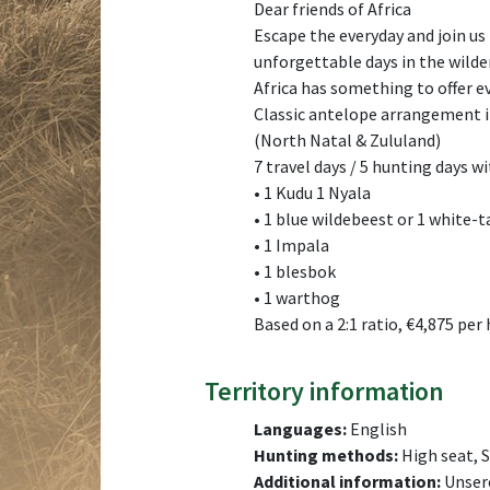
Dear friends of Africa
Escape the everyday and join us 
unforgettable days in the wilde
Africa has something to offer e
Classic antelope arrangement 
(North Natal & Zululand)
7 travel days / 5 hunting days wi
• 1 Kudu 1 Nyala
• 1 blue wildebeest or 1 white-t
• 1 Impala
• 1 blesbok
• 1 warthog
Based on a 2:1 ratio, €4,875 per
Territory information
Languages:
English
Hunting methods:
High seat, 
Additional information:
Unsere