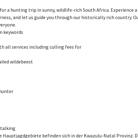
for a hunting trip in sunny, wildlife-rich South Africa. Experience 
rness, and let us guide you through our historically rich country. 
veryone.
in keywords
th all services including culling fees for
ailed wildebeest
 hunter
Stalking
 Hauptjagdgebiete befinden sich in der Kwazulu-Natal Provinz. Da