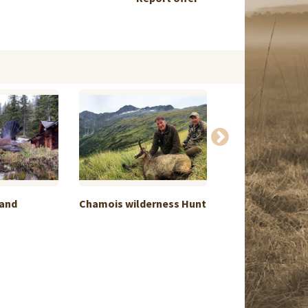
 and
Chamois wilderness Hunt
Roe Deer Hunt i
Macedonia