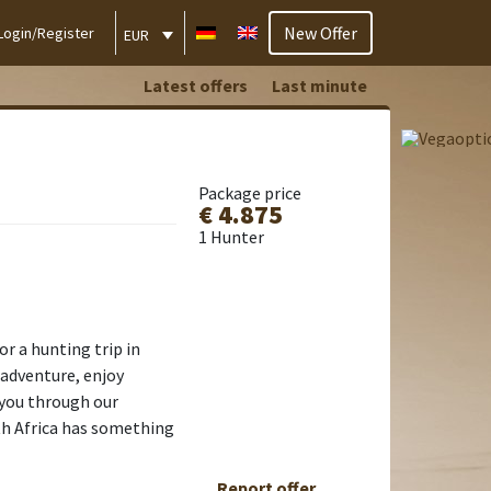
New Offer
Login/Register
EUR
Latest offers
Last minute
Package price
€ 4.875
1 Hunter
or a hunting trip in
f adventure, enjoy
 you through our
uth Africa has something
Report offer