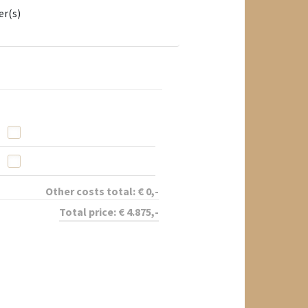
er(s)
Other costs total:
€
0
,-
Total price:
€
4.875
,-