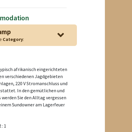
mmodation
Camp
ge
Category
:
ypisch afrikanisch eingerichteten
en verschiedenen Jagdgebieten
nlagen, 220 V Stromanschluss und
stattet. In den gemütlichen und
 werden Sie den Alltag vergessen
 einem Sundowner am Lagerfeuer
2 : 1