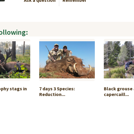
Ask a question
Remember
following:
ophy stags in
7 days 3 Species:
Black grouse
Reduction...
capercaill...