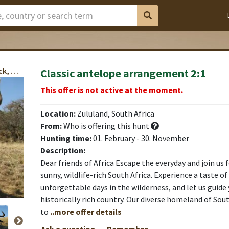
Kudu, Blue Wildebeest, Impala, Brown Blessbuck, Warthog
Classic antelope arrangement 2:1
This offer is not active at the moment.
Location:
Zululand, South Africa
From:
Who is offering this hunt
Hunting time:
01. February - 30. November
Description:
Dear friends of Africa Escape the everyday and join us f
sunny, wildlife-rich South Africa. Experience a taste o
unforgettable days in the wilderness, and let us guide
historically rich country. Our diverse homeland of So
to
..more offer details