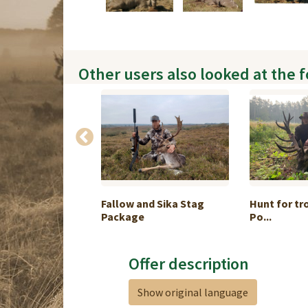
Other users also looked at the 
e the Ultimate
Fallow and Sika Stag
Hunt for tr
Package
Po...
Offer description
Show original language