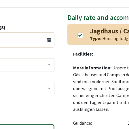
Daily rate and acco
(S)
Jagdhaus / 
Type:
Hunting lod
Facilities:
More information:
Unsere t
Gästehäuser und Camps in d
sind mit modernen Sanitära
überwiegend mit Pool ausge
sicher eingerichteten Camps
und den Tag entspannt mit
ausklingen lassen.
Guidance: