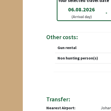
Your selected travel date
06.08.2026
-
(Arrival day)
Other costs:
Gun rental
Non hunting person(s)
Transfer:
Nearest Airport:
Johan