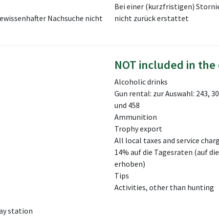
Bei einer (kurzfristigen) Storn
ewissenhafter Nachsuche nicht
nicht zurück erstattet
NOT included in the 
Alcoholic drinks
Gun rental: zur Auswahl: 243, 
und 458
Ammunition
Trophy export
All local taxes and service char
14% auf die Tagesraten (auf d
erhoben)
Tips
Activities, other than hunting
ay station