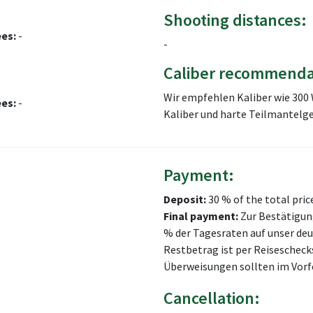
Shooting distances:
ees:
-
-
Caliber recommenda
Wir empfehlen Kaliber wie 300 
ees:
-
Kaliber und harte Teilmantel
Payment:
Deposit:
30 % of the total pric
Final payment:
Zur Bestätigung 
% der Tagesraten auf unser de
Restbetrag ist per Reiseschecks
Überweisungen sollten im Vor
Cancellation: