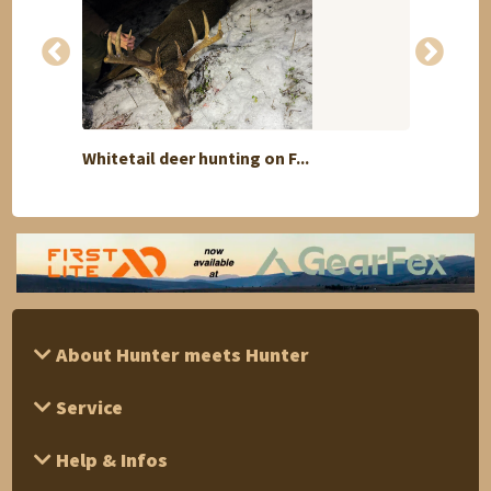
Whitetail deer hunting on F...
Plains
About Hunter meets Hunter
Service
Help & Infos