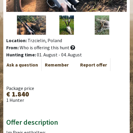
Location:
Trzcielin, Poland
From:
Who is offering this hunt
Hunting time:
01. August - 04. August
Ask a question
Remember
Report offer
Package price
€ 1.840
1 Hunter
Offer description
Im Preis enthalten: