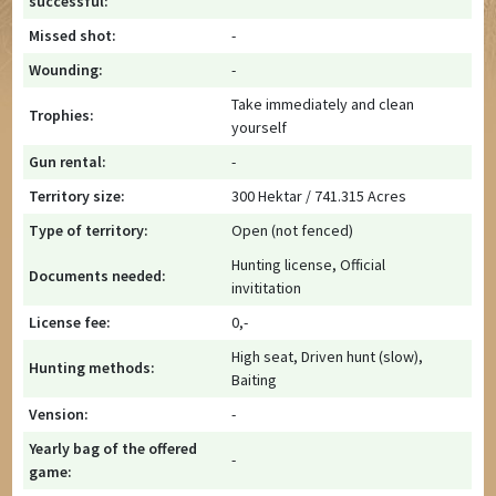
successful:
Missed shot:
-
Wounding:
-
Take immediately and clean
Trophies:
yourself
Gun rental:
-
Territory size:
300 Hektar / 741.315 Acres
Type of territory:
Open (not fenced)
Hunting license, Official
Documents needed:
invititation
License fee:
0,-
High seat, Driven hunt (slow),
Hunting methods:
Baiting
Vension:
-
Yearly bag of the offered
-
game: