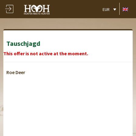
EUR
Tauschjagd
This offer is not active at the moment.
Roe Deer