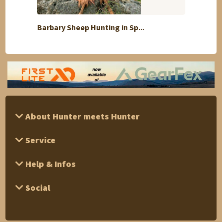
Barbary Sheep Hunting in Sp...
Badger
About Hunter meets Hunter
Service
Help & Infos
Social