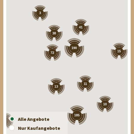
3
41
38
190
15
72
11
13
10
185
Alle Angebote
8
Nur Kaufangebote