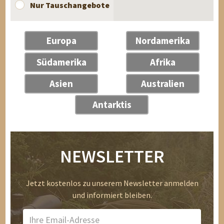
Nur Tauschangebote
Europa
Nordamerika
Südamerika
Afrika
Asien
Australien
Antarktis
NEWSLETTER
Jetzt kostenlos zu unserem Newsletter anmelden
und informiert bleiben.