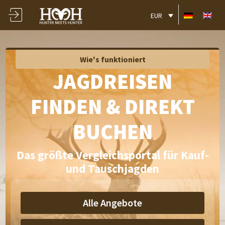
EUR
Wie's funktioniert
JAGDREISEN
FINDEN & DIREKT
BUCHEN
Das größte Vergleichsportal für Kauf-
und Tauschjagden
Alle Angebote