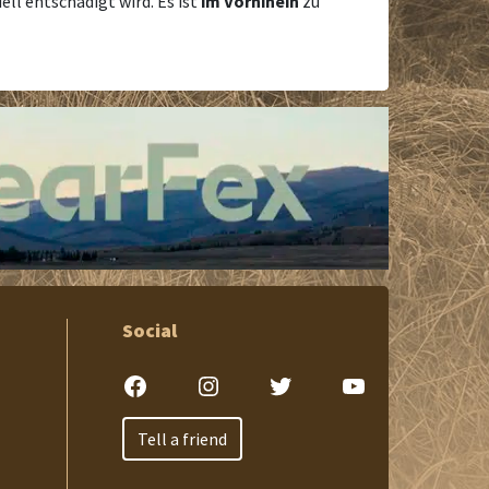
l entschädigt wird. Es ist
im Vorhinein
zu
Social
Facebook
Instagram
Twitter
YouTube
Tell a friend