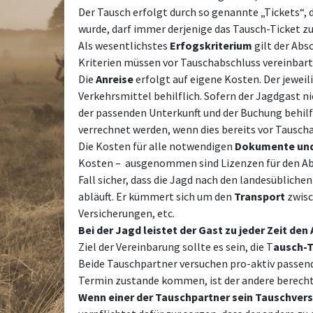
Der Tausch erfolgt durch so genannte „Tickets“, 
wurde, darf immer derjenige das Tausch-Ticket z
Als wesentlichstes
Erfogskriterium
gilt der Abs
Kriterien müssen vor Tauschabschluss vereinbart
Die
Anreise
erfolgt auf eigene Kosten. Der jeweil
Verkehrsmittel behilflich. Sofern der Jagdgast n
der passenden Unterkunft und der Buchung behilfl
verrechnet werden, wenn dies bereits vor Tausc
Die Kosten für alle notwendigen
Dokumente un
Kosten – ausgenommen sind Lizenzen für den Absc
Fall sicher, dass die Jagd nach den landesüblich
abläuft. Er kümmert sich um den
Transport
zwisc
Versicherungen, etc.
Bei der Jagd leistet der Gast zu jeder Zeit d
Ziel der Vereinbarung sollte es sein, die T
ausch-T
Beide Tauschpartner versuchen pro-aktiv passend
Termin zustande kommen, ist der andere berecht
Wenn einer der Tauschpartner sein Tauschvers