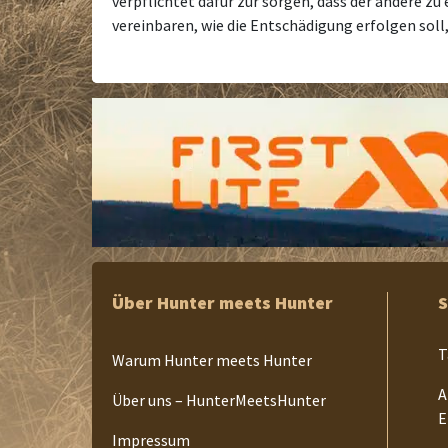
verpflichtet dafür zur sorgen, dass der andere z
vereinbaren, wie die Entschädigung erfolgen sol
Über Hunter meets Hunter
S
T
Warum Hunter meets Hunter
A
Über uns – HunterMeetsHunter
E
Impressum