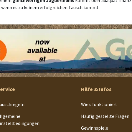
u einem
gleichwertigen Jagderlebnis
kommt oder adäquat finanziel
l, wenn es zu keinem erfolgreichen Tausch kommt.
ervice
Hilfe & Infos
auschregeln
Wie’s funktioniert
llgemeine
Häufig gestellte Fragen
instellbedingungen
Gewinnspiele