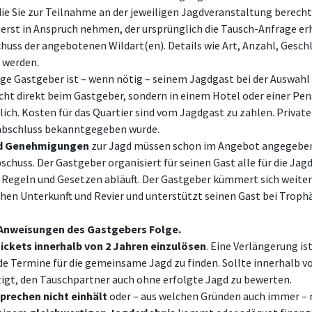
die Sie zur Teilnahme an der jeweiligen Jagdveranstaltung berecht
uerst in Anspruch nehmen, der ursprünglich die Tausch-Anfrage 
chuss der angebotenen Wildart(en). Details wie Art, Anzahl, Gesc
 werden.
ige Gastgeber ist – wenn nötig – seinem Jagdgast bei der Auswahl 
icht direkt beim Gastgeber, sondern in einem Hotel oder einer Pen
ich. Kosten für das Quartier sind vom Jagdgast zu zahlen. Private 
habschluss bekanntgegeben wurde.
d Genehmigungen
zur Jagd müssen schon im Angebot angegeben s
huss. Der Gastgeber organisiert für seinen Gast alle für die Ja
en Regeln und Gesetzen abläuft. Der Gastgeber kümmert sich weiter
hen Unterkunft und Revier und unterstützt seinen Gast bei Trophä
en Anweisungen des Gastgebers Folge.
ickets innerhalb von 2 Jahren einzulösen
. Eine Verlängerung i
e Termine für die gemeinsame Jagd zu finden. Sollte innerhalb vo
igt, den Tauschpartner auch ohne erfolgte Jagd zu bewerten.
prechen nicht einhält
oder – aus welchen Gründen auch immer – n