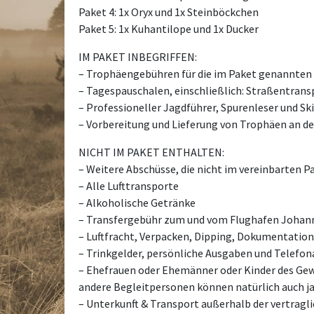
Paket 4: 1x Oryx und 1x Steinböckchen
Paket 5: 1x Kuhantilope und 1x Ducker
IM PAKET INBEGRIFFEN:
– Trophäengebühren für die im Paket genannten T
– Tagespauschalen, einschließlich: Straßentrans
– Professioneller Jagdführer, Spurenleser und S
– Vorbereitung und Lieferung von Trophäen an d
NICHT IM PAKET ENTHALTEN:
– Weitere Abschüsse, die nicht im vereinbarten P
– Alle Lufttransporte
– Alkoholische Getränke
– Transfergebühr zum und vom Flughafen Johannes
– Luftfracht, Verpacken, Dipping, Dokumentatio
– Trinkgelder, persönliche Ausgaben und Telefon
– Ehefrauen oder Ehemänner oder Kinder des Gew
andere Begleitpersonen können natürlich auch jage
– Unterkunft & Transport außerhalb der vertragli