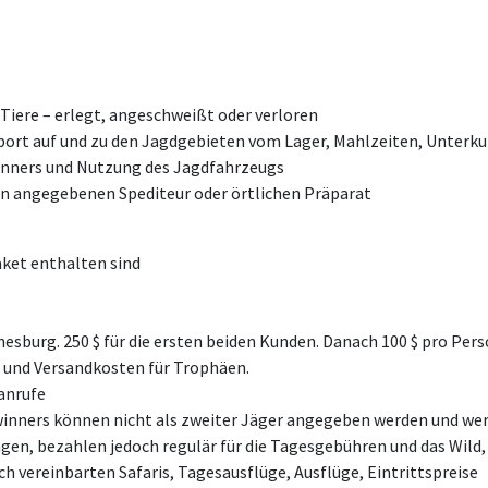
iere – erlegt, angeschweißt oder verloren
port auf und zu den Jagdgebieten vom Lager, Mahlzeiten, Unterkun
kinners und Nutzung des Jagdfahrzeugs
en angegebenen Spediteur oder örtlichen Präparat
aket enthalten sind
burg. 250 $ für die ersten beiden Kunden. Danach 100 $ pro Per
n und Versandkosten für Trophäen.
anrufe
inners können nicht als zweiter Jäger angegeben werden und wer
n, bezahlen jedoch regulär für die Tagesgebühren und das Wild, da
ch vereinbarten Safaris, Tagesausflüge, Ausflüge, Eintrittspreise