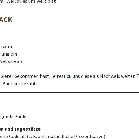
 Weil du es uns wert bist.
BACK
er.com
hung ein
 Website ab
ieter bekommen hast, leitest du uns diese als Nachweis weiter.
h Back ausgezahlt
olgende Punkte:
n und Tagessätze
mo Code ab (z. B. unterschiedliche Prozentsätze)