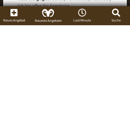
Ich bin offen für Angebote
Angebotsbeschreibung
Biete Lockjagd auf Krähen im Tarnschirm in
Neues Angebot
Last Minute
Suche
Neueste Angebote
schöner ländlicher Region in Frankreich nahe
der deutschen Grenze. Unterkunft in
Deutschland. Keine Französischke...
mehr Infos
Tauschangebot
Enddatum:
31.12.2026
Mufflon