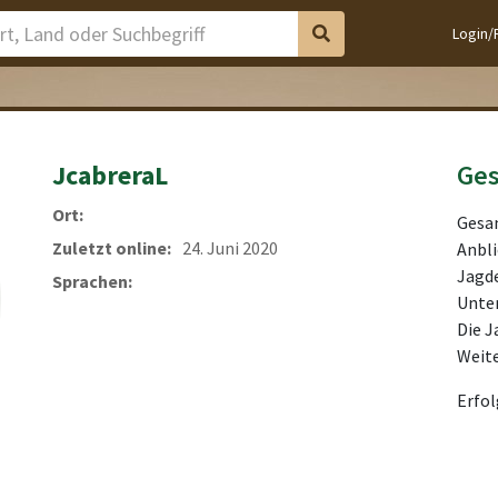
Login/
JcabreraL
Ge
Ort:
Gesam
Zuletzt online:
24. Juni 2020
Anbli
Jagde
Sprachen:
Unter
Die J
Weit
Erfo