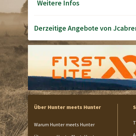
Weitere Infos
Derzeitige Angebote von Jcabre
Über Hunter meets Hunter
S
T
Warum Hunter meets Hunter
A