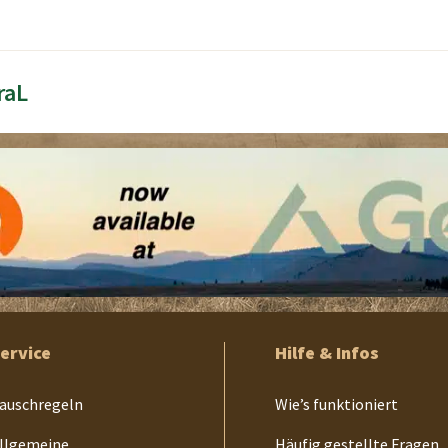
raL
ervice
Hilfe & Infos
auschregeln
Wie’s funktioniert
llgemeine
Häufig gestellte Fragen