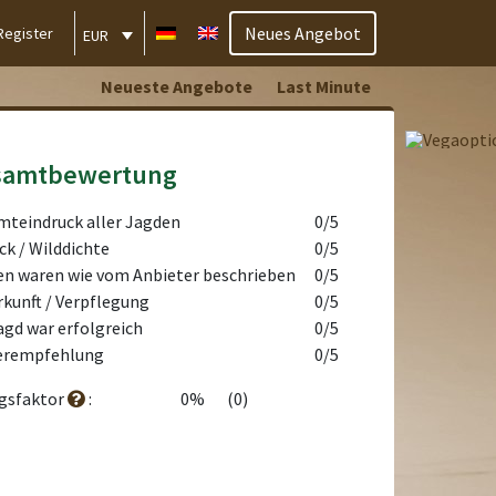
Neues Angebot
Register
EUR
Neueste Angebote
Last Minute
samtbewertung
teindruck aller Jagden
0/5
ck / Wilddichte
0/5
n waren wie vom Anbieter beschrieben
0/5
kunft / Verpflegung
0/5
agd war erfolgreich
0/5
erempfehlung
0/5
lgsfaktor
:
0%
(0)