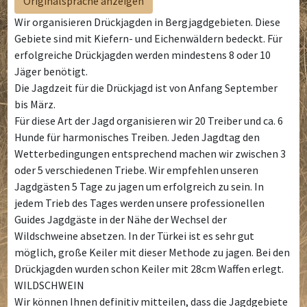
Originalsprache anzeigen
Wir organisieren Drückjagden in Bergjagdgebieten. Diese
Gebiete sind mit Kiefern- und Eichenwäldern bedeckt. Für
erfolgreiche Drückjagden werden mindestens 8 oder 10
Jäger benötigt.
Die Jagdzeit für die Drückjagd ist von Anfang September
bis März.
Für diese Art der Jagd organisieren wir 20 Treiber und ca. 6
Hunde für harmonisches Treiben. Jeden Jagdtag den
Wetterbedingungen entsprechend machen wir zwischen 3
oder 5 verschiedenen Triebe. Wir empfehlen unseren
Jagdgästen 5 Tage zu jagen um erfolgreich zu sein. In
jedem Trieb des Tages werden unsere professionellen
Guides Jagdgäste in der Nähe der Wechsel der
Wildschweine absetzen. In der Türkei ist es sehr gut
möglich, große Keiler mit dieser Methode zu jagen. Bei den
Drückjagden wurden schon Keiler mit 28cm Waffen erlegt.
WILDSCHWEIN
Wir können Ihnen definitiv mitteilen, dass die Jagdgebiete