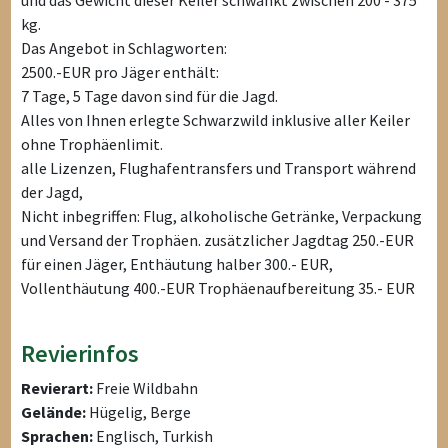
und das Gewicht dieser Keiler schwankt zwischen 200 - 375
kg.
Das Angebot in Schlagworten:
2500.-EUR pro Jäger enthält:
7 Tage, 5 Tage davon sind für die Jagd.
Alles von Ihnen erlegte Schwarzwild inklusive aller Keiler
ohne Trophäenlimit.
alle Lizenzen, Flughafentransfers und Transport während
der Jagd,
Nicht inbegriffen: Flug, alkoholische Getränke, Verpackung
und Versand der Trophäen. zusätzlicher Jagdtag 250.-EUR
für einen Jäger, Enthäutung halber 300.- EUR,
Vollenthäutung 400.-EUR Trophäenaufbereitung 35.- EUR
Revierinfos
Revierart:
Freie Wildbahn
Gelände:
Hügelig, Berge
Sprachen:
Englisch, Turkish