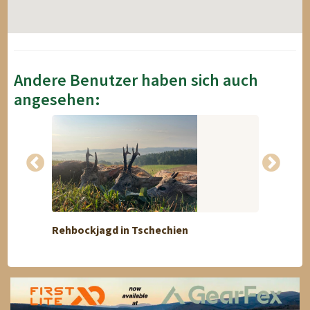
Andere Benutzer haben sich auch
angesehen:
Rehbockjagd in Tschechien
Bogen