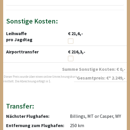
Sonstige Kosten:
Leihwaffe
€ 21,6,-
pro Jagdtag
Airporttransfer
€ 216,3,-
Summe Sonstige Kosten:
€
0
,-
* Dieser Preis wurde über einen online Umrechnungskurs
Gesamtpreis:
€*
2.249
,-
ermittelt. Die Abrechnung erfolgt in $.
Transfer:
Nächster Flughafen:
Billings, MT or Casper, WY
Entfernung zum Flughafen:
250 km