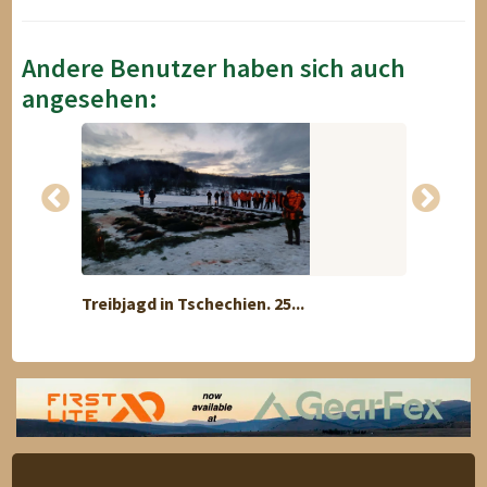
Andere Benutzer haben sich auch
angesehen:
Treibjagd in Tschechien. 25...
Jagd A