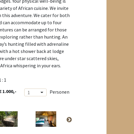
dges. Your physical well-being is
ariety of African cuisine. We invite
n this adventure. We cater for both
d can accommodate up to four
entures can be arranged for those
exploring rather than hunting. An
ay’s hunting filled with adrenaline
with a hot shower back at lodge
re under star scattered skies,
Africa whispering in your ears.
1 : 1
€ 1.000,-
Personen
1