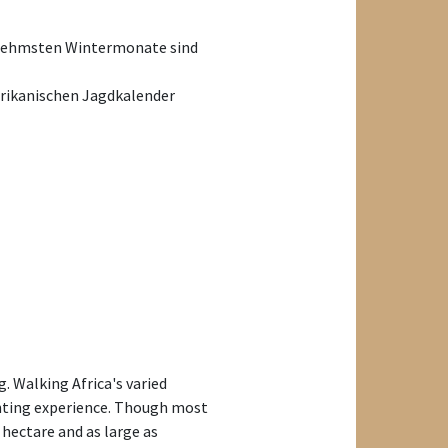
genehmsten Wintermonate sind
frikanischen Jagdkalender
. Walking Africa's varied
unting experience. Though most
 hectare and as large as