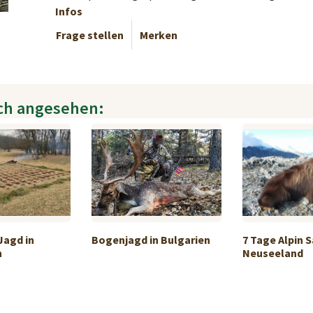
Infos
Frage stellen
Merken
ch angesehen:
Jagd in
Bogenjagd in Bulgarien
7 Tage Alpin S
n
Neuseeland