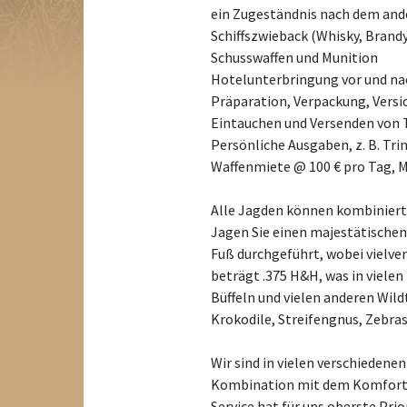
ein Zugeständnis nach dem and
Schiffszwieback (Whisky, Brandy
Schusswaffen und Munition
Hotelunterbringung vor und nac
Präparation, Verpackung, Versi
Eintauchen und Versenden von
Persönliche Ausgaben, z. B. Tri
Waffenmiete @ 100 € pro Tag, M
Alle Jagden können kombiniert 
Jagen Sie einen majestätischen
Fuß durchgeführt, wobei vielver
beträgt .375 H&H, was in vielen
Büffeln und vielen anderen Wild
Krokodile, Streifengnus, Zebra
Wir sind in vielen verschiedene
Kombination mit dem Komfort u
Service hat für uns oberste Prio