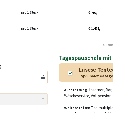
€
,-
pro 1 Stück
700
€
,-
pro 1 Stück
1.497
Summ
Tagespauschale mit
)
Lusese Tente
Typ:
Chalet
Katego
Ausstattung:
Internet, Bar
Wäscheservice, Vollpension
Weitere Infos:
The multiple