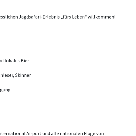
esslichen Jagdsafari-Erlebnis „fürs Leben“ willkommen!
nd lokales Bier
enleser, Skinner
igung
ernational Airport und alle nationalen Flüge von