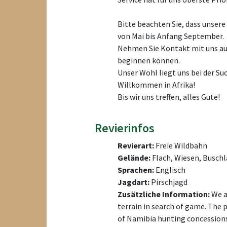
Bitte beachten Sie, dass unser
von Mai bis Anfang September.
Nehmen Sie Kontakt mit uns auf
beginnen können.
Unser Wohl liegt uns bei der Su
Willkommen in Afrika!
Bis wir uns treffen, alles Gute!
Revierinfos
Revierart:
Freie Wildbahn
Gelände:
Flach, Wiesen, Buschl
Sprachen:
Englisch
Jagdart:
Pirschjagd
Zusätzliche Information:
We ar
terrain in search of game. The
of Namibia hunting concessions 