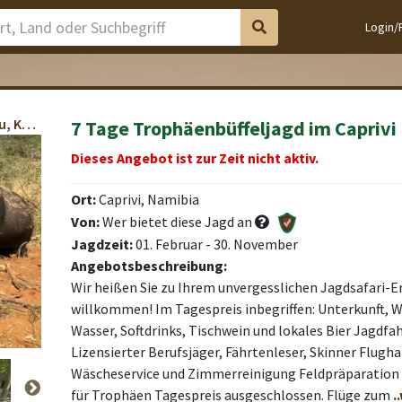
Login/
Kaffernbüffel, Giraffe, Wasserbock, Streifengnu, Kudu, Warzenschwein, Impala, Zebra
7 Tage Trophäenbüffeljagd im Caprivi 
alets
alets
alets
alets
Dieses Angebot ist zur Zeit nicht aktiv.
Ort:
Caprivi, Namibia
Von:
Wer bietet diese Jagd an
Jagdzeit:
01. Februar - 30. November
Angebotsbeschreibung:
Wir heißen Sie zu Ihrem unvergesslichen Jagdsafari-E
willkommen! Im Tagespreis inbegriffen: Unterkunft, 
Wasser, Softdrinks, Tischwein und lokales Bier Jagdf
Lizensierter Berufsjäger, Fährtenleser, Skinner Flugh
Wäscheservice und Zimmerreinigung Feldpräparation
für Trophäen Tagespreis ausgeschlossen. Flüge zum
.