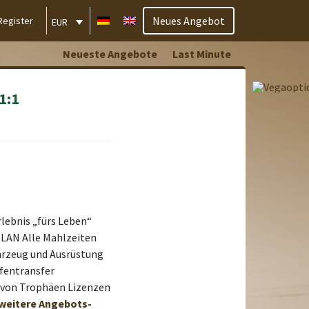
Neues Angebot
Register
EUR
Neueste Angebote
Last Minute
1:1
rlebnis „fürs Leben“
WLAN Alle Mahlzeiten
ahrzeug und Ausrüstung
afentransfer
 von Trophäen Lizenzen
.weitere Angebots-