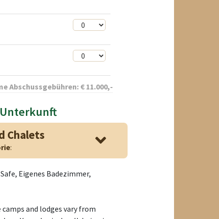
e Abschussgebühren:
€
11.000
,-
 Unterkunft
d Chalets
rie
:
, Safe, Eigenes Badezimmer,
 camps and lodges vary from