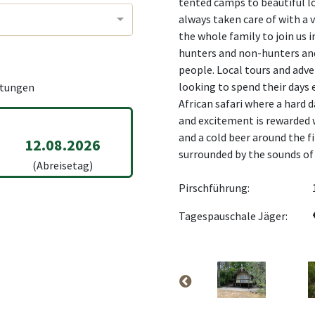
tented camps to beautiful lo
always taken care of with a v
the whole family to join us i
hunters and non-hunters an
people. Local tours and adv
looking to spend their days 
tungen
African safari where a hard d
and excitement is rewarded 
and a cold beer around the fi
12.08.2026
surrounded by the sounds of 
(Abreisetag)
Pirschführung:
Tagespauschale Jäger: