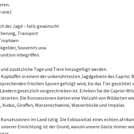
eren.
 usw.)
h der Jagd – falls gewünscht
cherung, Transport
 Trophäen
nkgelder, Souvenirs usw.
unition inbegriffen.
und zusätzliche Tage und Tiere hinzugefügt werden.
 Kapbüffel in einem der unberührtesten Jagdgebiete des Caprivi. 
sprechenden frischen Spuren gefolgt wird, bis das Tier gesichtet 
 Ländern gesetzlich vorgeschrieben ist. Erleben Sie die Caprivi-Wi
tierarten. Die Konzessionen bieten eine Vielzahl von Wildarten wie
s, Kudus, Giraffen, Warzenschweine, Wasserböcke und Impalas.
n Konzessionen im Land tätig. Die Exklusivität eines echten afrikan
nserer Einrichtung ist der Grund, warum unsere Gäste immer wi
rität.