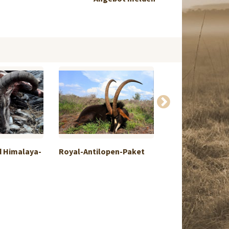
d Himalaya-
Royal-Antilopen-Paket
„Kudu Focus“-P