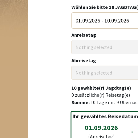
Wählen Sie bitte
10
JAGDTAG(
Anreisetag
Nothing selected
Abreisetag
Nothing selected
10
gewählte(r) Jagdtag(e)
0
zusätzliche(r) Reisetag(e)
Summe:
10
Tage mit
9
Übernac
Ihr gewähltes Reisedatum
01.09.2026
-
(Anreisetag)