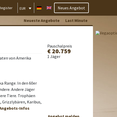
Neues Angebot
Register
EUR
Neueste Angebote
Last Minute
Pauschalpreis
€ 20.759
1 Jäger
aaten von Amerika
ka Range. In den 60er
ndere. Andere Jäger
ere Tiere. Trophäen
, Grizzlybären, Karibus,
 Angebots-Infos
Angebot melden