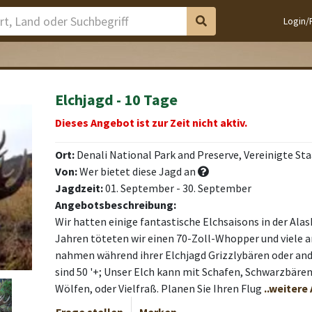
Login/
Elchjagd - 10 Tage
Dieses Angebot ist zur Zeit nicht aktiv.
Ort:
Denali National Park and Preserve, Vereinigte St
Von:
Wer bietet diese Jagd an
Jagdzeit:
01. September - 30. September
Angebotsbeschreibung:
Wir hatten einige fantastische Elchsaisons in der Alas
Jahren töteten wir einen 70-Zoll-Whopper und viele a
nahmen während ihrer Elchjagd Grizzlybären oder and
sind 50 '+; Unser Elch kann mit Schafen, Schwarzbären
Wölfen, oder Vielfraß. Planen Sie Ihren Flug
..weitere