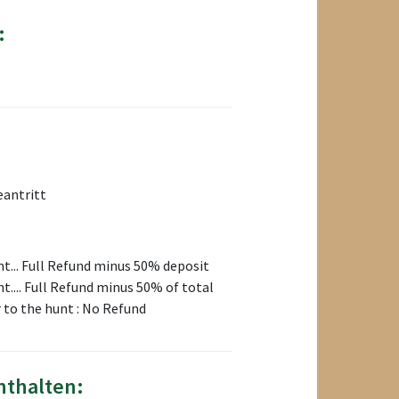
:
eantritt
nt... Full Refund minus 50% deposit
t.... Full Refund minus 50% of total
 to the hunt : No Refund
nthalten: