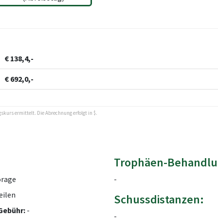
€ 138,4,-
€ 692,0,-
kurs ermittelt. Die Abrechnung erfolgt in $.
Trophäen-Behandlu
rage
-
eilen
Schussdistanzen:
Gebühr:
-
-