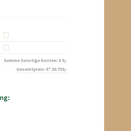
Summe Sonstige Kosten:
€
0
,-
Gesamtpreis:
€*
20.759
,-
ng: