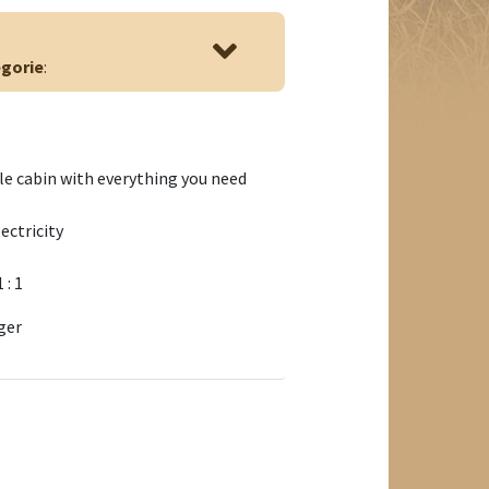
gorie
:
e cabin with everything you need
ectricity
1 : 1
ger