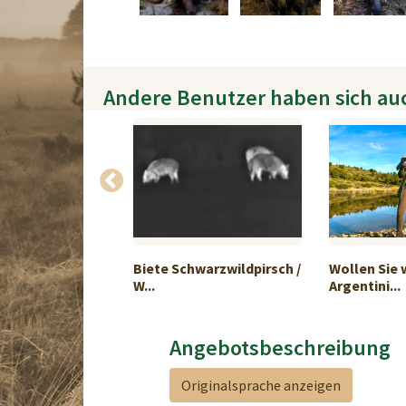
Andere Benutzer haben sich au
gd in
Biete Schwarzwildpirsch /
Wollen Sie w
rn
W...
Argentini...
Angebotsbeschreibung
Originalsprache anzeigen