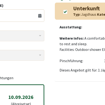
E)
Unterkunft
Typ:
Jagdhaus
Kate
Ausstattung:
Weitere Infos:
A comfortabl
to rest and sleep.
Facilities: Outdoor shower El
Pirschführung:
Dieses Angebot gilt für: 1 Jä
htungen
10.09.2026
(Abreisetag)