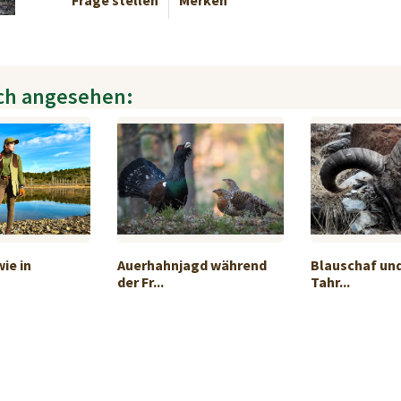
Frage stellen
Merken
ch angesehen:
ie in
Auerhahnjagd während
Blauschaf un
der Fr...
Tahr...