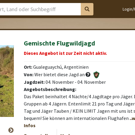
Login/
Gemischte Flugwildjagd
Dieses Angebot ist zur Zeit nicht aktiv.
Ort:
Gualeguaychú, Argentinien
Von:
Wer bietet diese Jagd an
Jagdzeit:
04. November - 04. November
Angebotsbeschreibung:
Das Paket beinhaltet 4 Nächte/4 Jagdtage pro Jäger. De
Gruppen ab 4 Jägern. Entenlimit 21 pro Tag und Jäge
Tag und Jäger Tauben / KEIN LIMIT Jagen mit uns ist 
bequem! Sie können am internationalen Flughafen
..
Infos