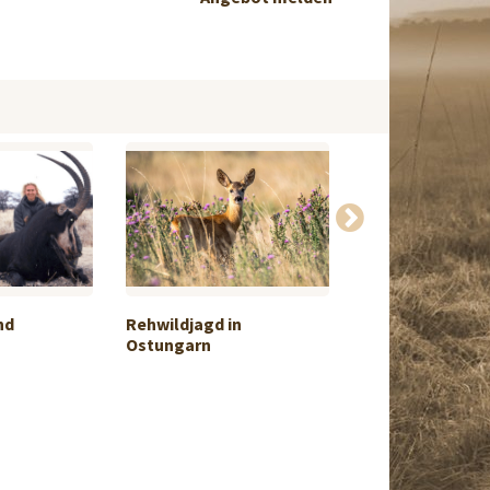
nd
Rehwildjagd in
Wollen Sie wie i
Ostungarn
Argentini...