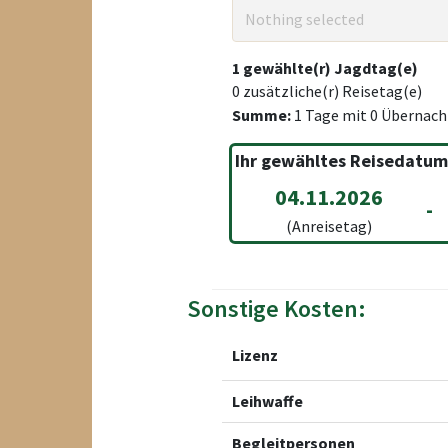
Nothing selected
1
gewählte(r) Jagdtag(e)
0
zusätzliche(r) Reisetag(e)
Summe:
1
Tage mit
0
Übernach
Ihr gewähltes Reisedatum
04.11.2026
-
(Anreisetag)
Sonstige Kosten:
Lizenz
Leihwaffe
Begleitpersonen