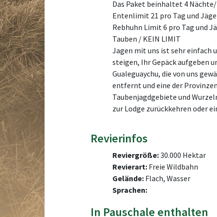
Das Paket beinhaltet 4 Nächte/4
Entenlimit 21 pro Tag und Jäge
Rebhuhn Limit 6 pro Tag und J
Tauben / KEIN LIMIT
Jagen mit uns ist sehr einfach
steigen, Ihr Gepäck aufgeben un
Gualeguaychu, die von uns gewäh
entfernt und eine der Provinz
Taubenjagdgebiete und Wurzeln 
zur Lodge zurückkehren oder ein
Revierinfos
Reviergröße:
30.000 Hektar
Revierart:
Freie Wildbahn
Gelände:
Flach, Wasser
Sprachen:
In Pauschale enthalten