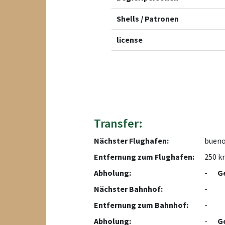
Shells / Patronen
license
Transfer:
Nächster Flughafen:
buenos
Entfernung zum Flughafen:
250 k
Abholung:
-
G
Nächster Bahnhof:
-
Entfernung zum Bahnhof:
-
Abholung:
-
G