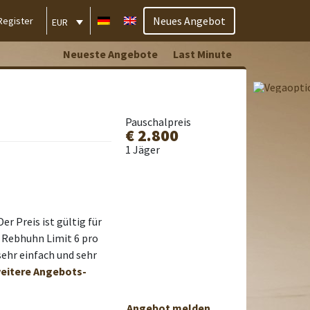
Neues Angebot
Register
EUR
Neueste Angebote
Last Minute
Pauschalpreis
€ 2.800
1 Jäger
r Preis ist gültig für
r Rebhuhn Limit 6 pro
sehr einfach und sehr
weitere Angebots-
Angebot melden