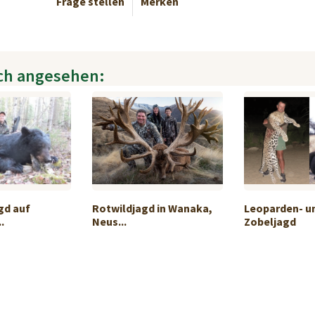
Frage stellen
Merken
ch angesehen:
gd auf
Rotwildjagd in Wanaka,
Leoparden- u
.
Neus...
Zobeljagd