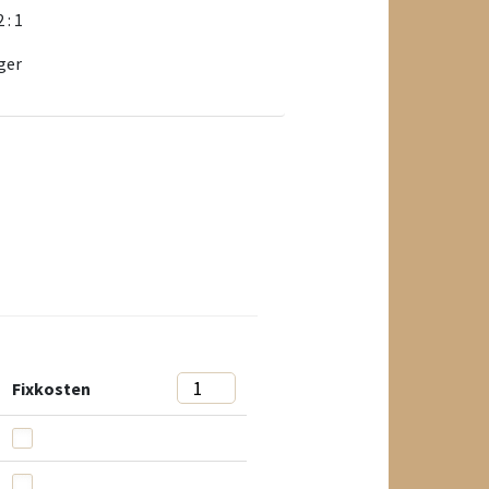
2 : 1
ger
Fixkosten