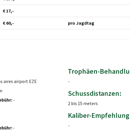
€ 17,-
€ 60,-
pro Jagdtag
Trophäen-Behandlu
 aires airport EZE
-
m
Schussdistanzen:
ebühr:
-
2 bis 15 meters
Kaliber-Empfehlung
-
ebühr:
-