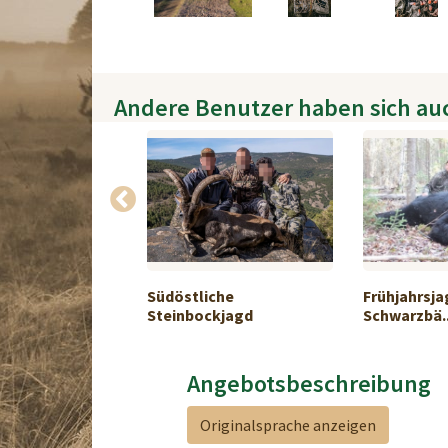
Andere Benutzer haben sich au
he Bisonjagd in
Südöstliche
Frühjahrsja
Steinbockjagd
Schwarzbä..
Angebotsbeschreibung
Originalsprache anzeigen