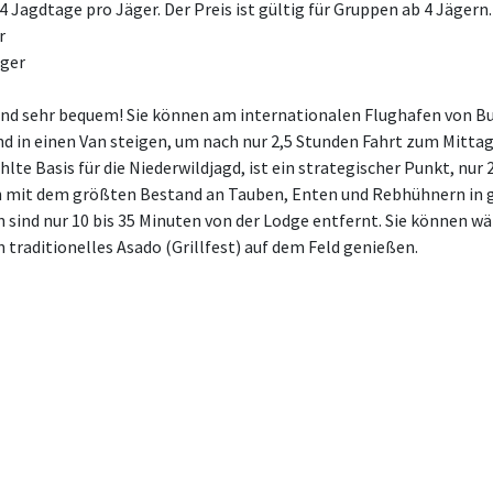
 Jagdtage pro Jäger. Der Preis ist gültig für Gruppen ab 4 Jägern.
r
äger
 und sehr bequem! Sie können am internationalen Flughafen von B
d in einen Van steigen, um nach nur 2,5 Stunden Fahrt zum Mittag
lte Basis für die Niederwildjagd, ist ein strategischer Punkt, nur
en mit dem größten Bestand an Tauben, Enten und Rebhühnern in 
sind nur 10 bis 35 Minuten von der Lodge entfernt. Sie können w
 traditionelles Asado (Grillfest) auf dem Feld genießen.