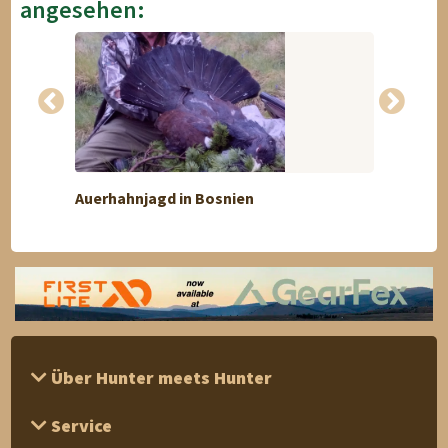
angesehen:
Auerhahnjagd in Bosnien
10-täg
Über Hunter meets Hunter
Service