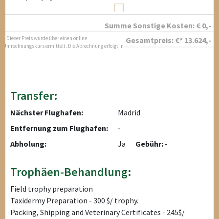
Summe Sonstige Kosten:
€
0
,-
* Dieser Preis wurde über einen online
Gesamtpreis:
€*
13.624
,-
Umrechnungskurs ermittelt. Die Abrechnung erfolgt in
$.
Transfer:
Nächster Flughafen:
Madrid
Entfernung zum Flughafen:
-
Abholung:
Ja
Gebühr:
-
Trophäen-Behandlung:
Field trophy preparation
Taxidermy Preparation - 300 $/ trophy.
Packing, Shipping and Veterinary Certificates - 245$/