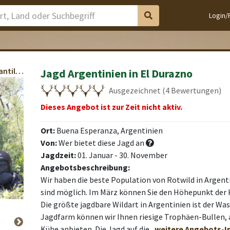
Login/
Rotwild, Damwild, Wasserbüffel, Hirschziegenantilope, Schwarzwild, Andere Wildschafe
Jagd Argentinien in El Durazno
Ausgezeichnet (4 Bewertungen)
Dieses Angebot ist zur Zeit nicht aktiv.
Ort:
Buena Esperanza, Argentinien
Von:
Wer bietet diese Jagd an
Jagdzeit:
01. Januar - 30. November
Angebotsbeschreibung:
Wir haben die beste Population von Rotwild in Argent
sind möglich. Im März können Sie den Höhepunkt der H
Die größte jagdbare Wildart in Argentinien ist der Was
Jagdfarm ​​können wir Ihnen riesige Trophäen-Bullen,
Kühe anbieten. Die Jagd auf die
..weitere Angebots-I