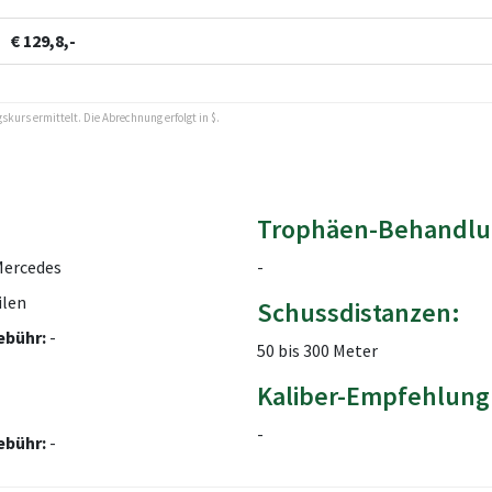
€ 129,8,-
kurs ermittelt. Die Abrechnung erfolgt in $.
Trophäen-Behandlu
Mercedes
-
ilen
Schussdistanzen:
ebühr:
-
50 bis 300 Meter
Kaliber-Empfehlung
-
ebühr:
-