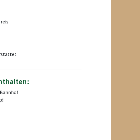
reis
rstattet
nthalten:
/Bahnhof
gd