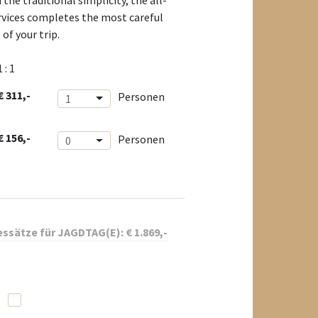
the traditional simplicity, the all-
ervices completes the most careful
of your trip.
1 : 1
€ 311,-
Personen
1
€ 156,-
Personen
0
ssätze für
JAGDTAG(E):
€
1.869
,-