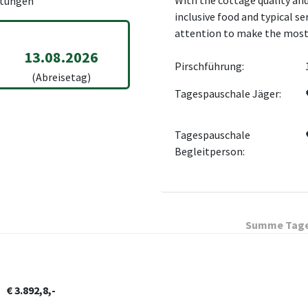
With the cottage quality and 
tungen
inclusive food and typical s
attention to make the most 
13.08.2026
Pirschführung:
(Abreisetag)
Tagespauschale Jäger:
Tagespauschale
Begleitperson:
Summe Tage
€ 3.892,8,-