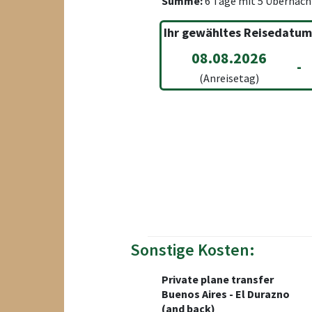
Summe:
6
Tage mit
5
Übernach
Ihr gewähltes Reisedatum
08.08.2026
-
(Anreisetag)
Sonstige Kosten:
Private plane transfer
Buenos Aires - El Durazno
(and back)