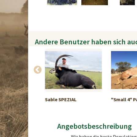
Andere Benutzer haben sich au
 in Serbien
Sable SPEZIAL
"Small 4" 
Angebotsbeschreibung
Wir haben die beste Population