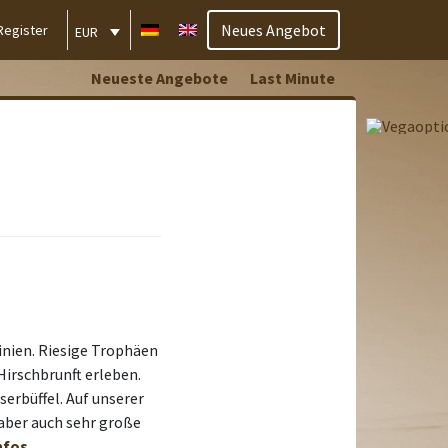
Neues Angebot
Register
EUR
Neueste Angebote
Last Minute
inien. Riesige Trophäen
irschbrunft erleben.
serbüffel. Auf unserer
 aber auch sehr große
nfos