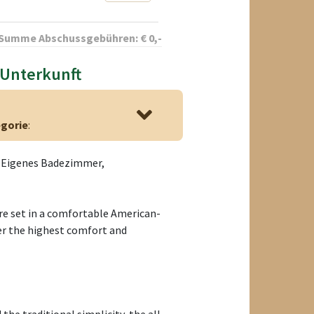
Summe Abschussgebühren:
€
0
,-
 Unterkunft
gorie
:
, Eigenes Badezimmer,
e set in a comfortable American-
fer the highest comfort and