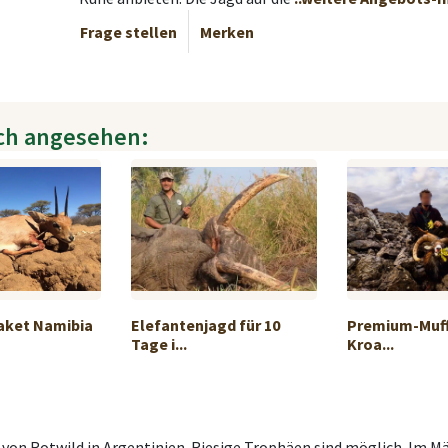
Frage stellen
Merken
ch angesehen:
Paket Namibia
Elefantenjagd für 10
Premium-Muff
Tage i...
Kroa...
 von Rotwild in Argentinien. Riesige Trophäen sind möglich. Im 