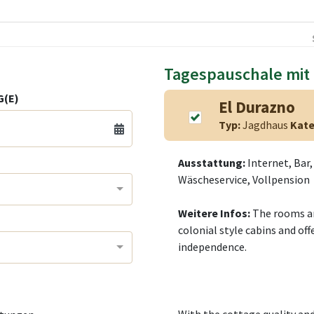
Tagespauschale mit
(E)
El Durazno
Typ:
Jagdhaus
Kate
Ausstattung:
Internet, Bar
Wäscheservice, Vollpension
Weitere Infos:
The rooms ar
colonial style cabins and of
independence.