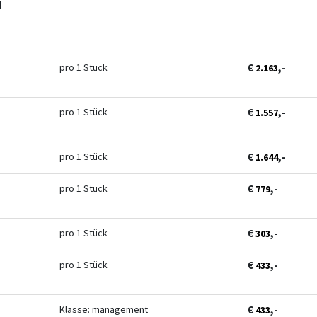
d
€
,-
pro 1 Stück
2.163
€
,-
pro 1 Stück
1.557
€
,-
pro 1 Stück
1.644
€
,-
pro 1 Stück
779
€
,-
pro 1 Stück
303
€
,-
pro 1 Stück
433
€
,-
Klasse: management
433