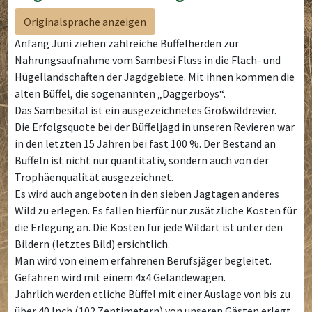
Originalsprache anzeigen
Anfang Juni ziehen zahlreiche Büffelherden zur
Nahrungsaufnahme vom Sambesi Fluss in die Flach- und
Hügellandschaften der Jagdgebiete. Mit ihnen kommen die
alten Büffel, die sogenannten „Daggerboys“.
Das Sambesital ist ein ausgezeichnetes Großwildrevier.
Die Erfolgsquote bei der Büffeljagd in unseren Revieren war
in den letzten 15 Jahren bei fast 100 %. Der Bestand an
Büffeln ist nicht nur quantitativ, sondern auch von der
Trophäenqualität ausgezeichnet.
Es wird auch angeboten in den sieben Jagtagen anderes
Wild zu erlegen. Es fallen hierfür nur zusätzliche Kosten für
die Erlegung an. Die Kosten für jede Wildart ist unter den
Bildern (letztes Bild) ersichtlich.
Man wird von einem erfahrenen Berufsjäger begleitet.
Gefahren wird mit einem 4x4 Geländewagen.
Jährlich werden etliche Büffel mit einer Auslage von bis zu
über 40 Inch (102 Zentimetern) von unseren Gästen erlegt.