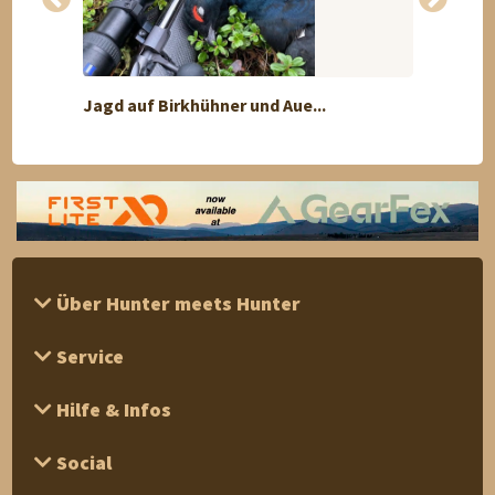
Jagd auf Birkhühner und Aue...
Einste
Über Hunter meets Hunter
Service
Hilfe & Infos
Social