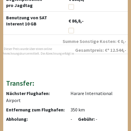
pro Jagdtag
Benutzung von SAT
€ 86,8,-
Interent 10 GB
Summe Sonstige Kosten:
€
0
,-
* Dieser Preis wurde über einen online
Gesamtpreis:
€*
12.544
,-
Umrechnungskurs ermittelt. Die Abrechnung erfolgt in
$.
Transfer:
Nächster Flughafen:
Harare International
Airport
Entfernung zum Flughafen:
350 km
Abholung:
-
Gebühr:
-