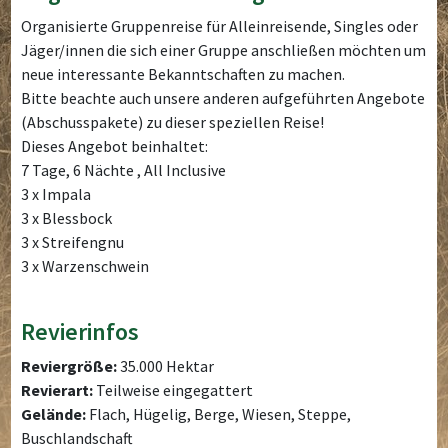
Organisierte Gruppenreise für Alleinreisende, Singles oder
Jäger/innen die sich einer Gruppe anschließen möchten um
neue interessante Bekanntschaften zu machen.
Bitte beachte auch unsere anderen aufgeführten Angebote
(Abschusspakete) zu dieser speziellen Reise!
Dieses Angebot beinhaltet:
7 Tage, 6 Nächte , All Inclusive
3 x Impala
3 x Blessbock
3 x Streifengnu
3 x Warzenschwein
Revierinfos
Reviergröße:
35.000 Hektar
Revierart:
Teilweise eingegattert
Gelände:
Flach, Hügelig, Berge, Wiesen, Steppe,
Buschlandschaft