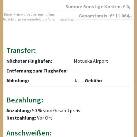
Summe Sonstige Kosten:
€
0
,-
* Dieser Preis wurde über einen online
Gesamtpreis:
€*
11.064
,-
Umrechnungskurs ermittelt. Die Abrechnung erfolgt in
$.
Transfer:
Nächster Flughafen:
Motueka Airport
Entfernung zum Flughafen:
-
Abholung:
Ja
Gebühr:
-
Bezahlung:
Anzahlung:
50 % vom Gesamtpreis
Restzahlung:
Vor Ort
Anschweißen: