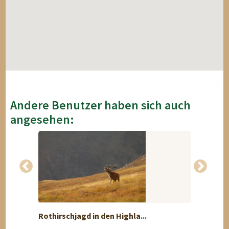
Andere Benutzer haben sich auch
angesehen:
Discount
Rothirschjagd in den Highla...
Jagd z