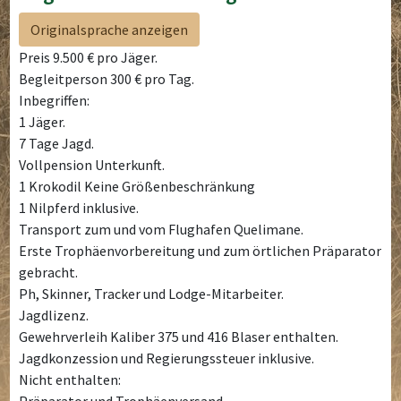
Originalsprache anzeigen
Preis 9.500 € pro Jäger.
Begleitperson 300 € pro Tag.
Inbegriffen:
1 Jäger.
7 Tage Jagd.
Vollpension Unterkunft.
1 Krokodil Keine Größenbeschränkung
1 Nilpferd inklusive.
Transport zum und vom Flughafen Quelimane.
Erste Trophäenvorbereitung und zum örtlichen Präparator
gebracht.
Ph, Skinner, Tracker und Lodge-Mitarbeiter.
Jagdlizenz.
Gewehrverleih Kaliber 375 und 416 Blaser enthalten.
Jagdkonzession und Regierungssteuer inklusive.
Nicht enthalten:
Präparator und Trophäenversand.