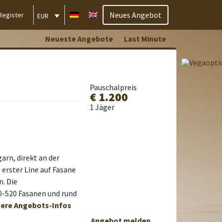
Neues Angebot
Register
EUR
Neueste Angebote
Last Minute
Pauschalpreis
€ 1.200
1 Jäger
arn, direkt an der
 erster Line auf Fasane
. Die
0-520 Fasanen und rund
itere Angebots-Infos
Angebot melden