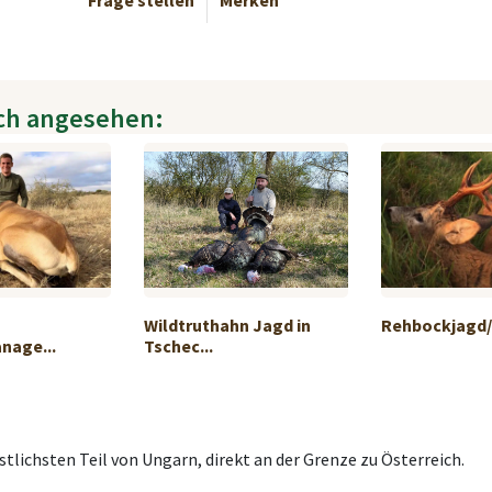
Frage stellen
Merken
ch angesehen:
Wildtruthahn Jagd in
Rehbockjagd/
nage...
Tschec...
tlichsten Teil von Ungarn, direkt an der Grenze zu Österreich.