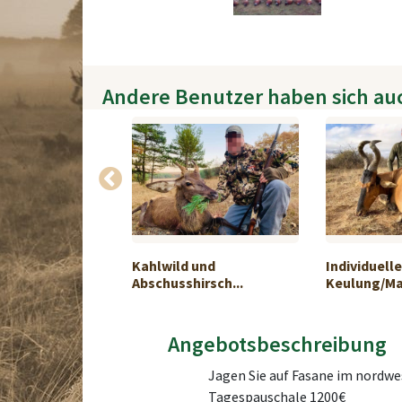
Andere Benutzer haben sich au
t für
Kahlwild und
Individuelle
ild
Abschusshirsch...
Keulung/Ma
Angebotsbeschreibung
Jagen Sie auf Fasane im nordwes
Tagespauschale 1200€