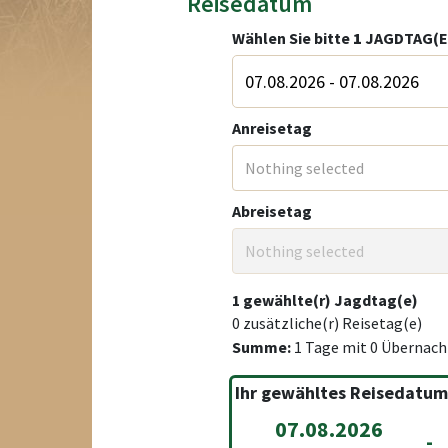
Reisedatum
Wählen Sie bitte
1
JAGDTAG(E
Anreisetag
Nothing selected
Abreisetag
Nothing selected
1
gewählte(r) Jagdtag(e)
0
zusätzliche(r) Reisetag(e)
Summe:
1
Tage mit
0
Übernach
Ihr gewähltes Reisedatum
07.08.2026
-