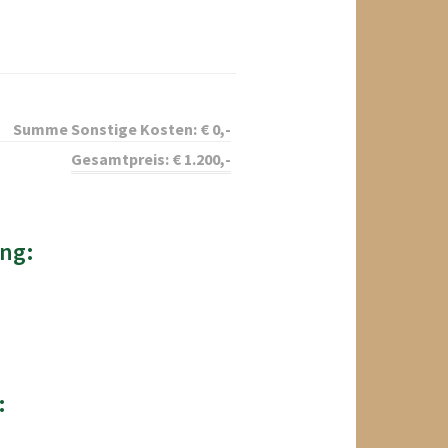
Summe Sonstige Kosten:
€
0
,-
Gesamtpreis:
€
1.200
,-
ng:
: