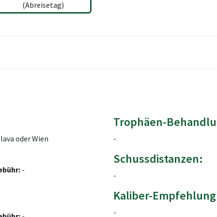
(Abreisetag)
Trophäen-Behandlu
lava oder Wien
-
Schussdistanzen:
ebühr:
-
-
Kaliber-Empfehlung
-
ebühr:
-