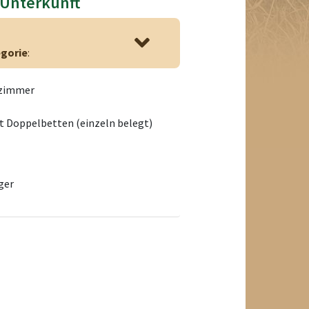
 Unterkunft
gorie
:
ezimmer
 Doppelbetten (einzeln belegt)
ger