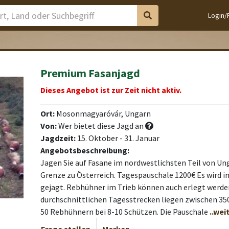
Login/
Premium Fasanjagd
Dieses Angebot ist zur Zeit nicht aktiv.
Ort:
Mosonmagyaróvár, Ungarn
Von:
Wer bietet diese Jagd an
Jagdzeit:
15. Oktober - 31. Januar
Angebotsbeschreibung:
Jagen Sie auf Fasane im nordwestlichsten Teil von Ung
Grenze zu Österreich. Tagespauschale 1200€ Es wird in
gejagt. Rebhühner im Trieb können auch erlegt werden
durchschnittlichen Tagesstrecken liegen zwischen 35
50 Rebhühnern bei 8-10 Schützen. Die Pauschale
..we