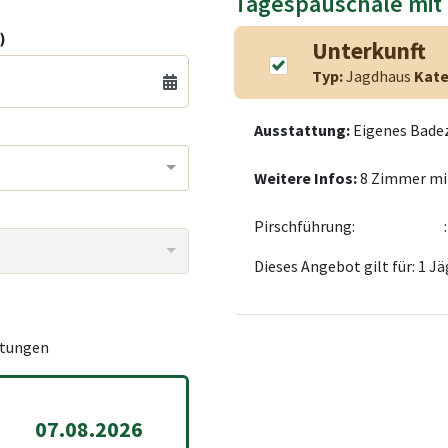
Tagespauschale mit
)
Unterkunft
Typ:
Jagdhaus
Kate
Ausstattung:
Eigenes Bad
Weitere Infos:
8 Zimmer mit
Pirschführung:
:
Dieses Angebot gilt für: 1 Jä
tungen
07.08.2026