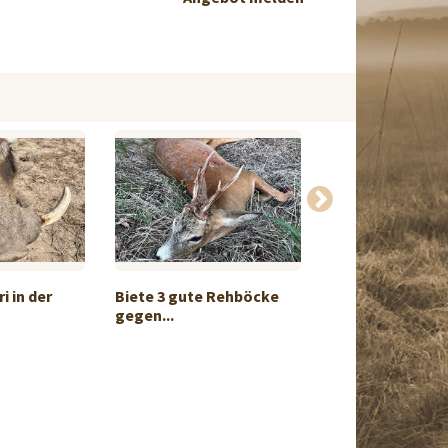
i in der
Biete 3 gute Rehböcke
Rusa-Hirschjagd
gegen...
au...