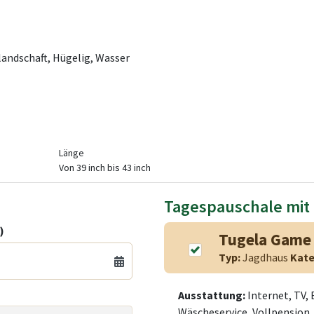
andschaft, Hügelig, Wasser
Länge
Von 39 inch bis 43 inch
Tagespauschale mit
)
Tugela Game
Typ:
Jagdhaus
Kate
Ausstattung:
Internet, TV,
Wäscheservice, Vollpension