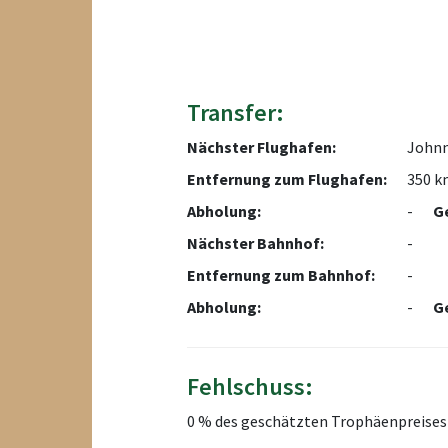
Transfer:
Nächster Flughafen:
Johnn
Entfernung zum Flughafen:
350 k
Abholung:
-
G
Nächster Bahnhof:
-
Entfernung zum Bahnhof:
-
Abholung:
-
G
Fehlschuss:
0 % des geschätzten Trophäenpreises