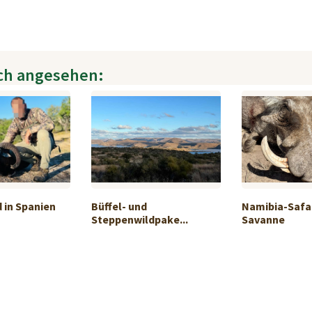
ch angesehen:
 in Spanien
Büffel- und
Namibia-Safar
Steppenwildpake...
Savanne