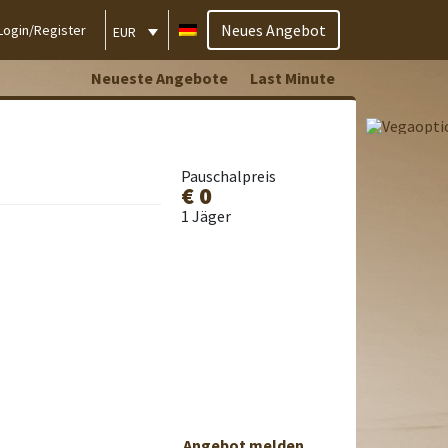
Neues Angebot
Login/Register
EUR
Neueste Angebote
Last Minute
Pauschalpreis
€ 0
1 Jäger
Angebot melden