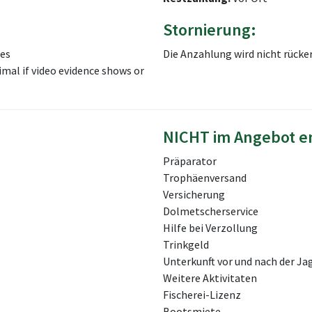
Stornierung:
ses
Die Anzahlung wird nicht rücke
imal if video evidence shows or
NICHT im Angebot e
Präparator
Trophäenversand
Versicherung
Dolmetscherservice
Hilfe bei Verzollung
Trinkgeld
Unterkunft vor und nach der Ja
Weitere Aktivitaten
Fischerei-Lizenz
Bootsmiete