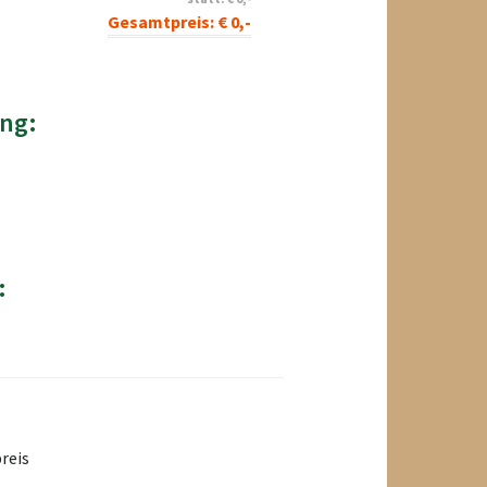
Gesamtpreis:
€
0
,-
ng:
:
reis