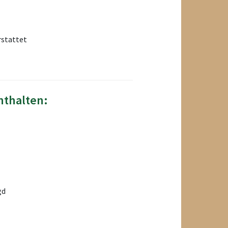
rstattet
nthalten:
gd