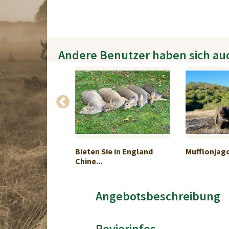
Andere Benutzer haben sich au
Rehwild, m/W,
Bieten Sie in England
Mufflonjagd
Chine...
Angebotsbeschreibung
Revierinfos