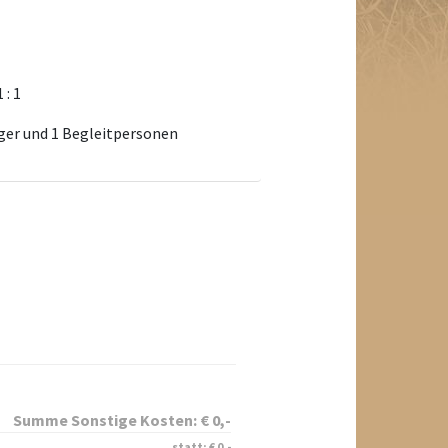
1 : 1
äger und 1 Begleitpersonen
Summe Sonstige Kosten:
€
0
,-
statt:
€
0
,-