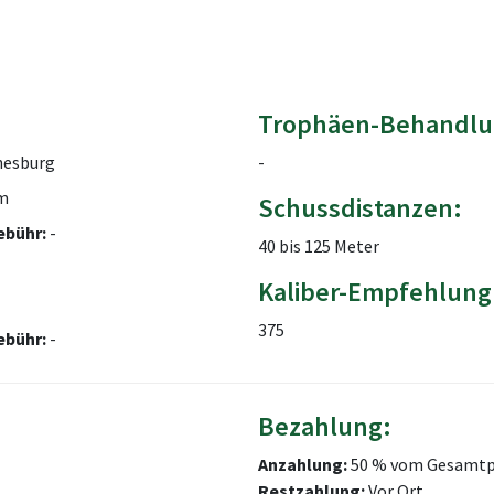
Trophäen-Behandlu
esburg
-
m
Schussdistanzen:
ebühr:
-
40 bis 125 Meter
Kaliber-Empfehlung
375
ebühr:
-
Bezahlung:
Anzahlung:
50 % vom Gesamtp
Restzahlung:
Vor Ort