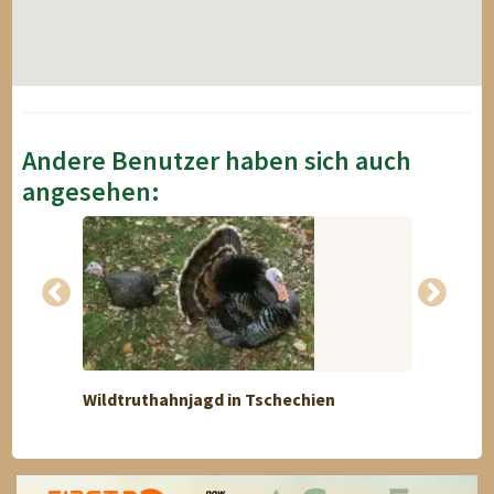
Andere Benutzer haben sich auch
angesehen:
Wildtruthahnjagd in Tschechien
Leopar