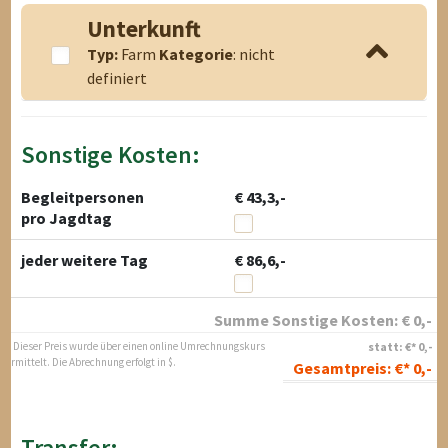
Unterkunft
Typ:
Farm
Kategorie
: nicht
definiert
Sonstige Kosten:
Begleitpersonen
€ 43,3,-
pro Jagdtag
jeder weitere Tag
€ 86,6,-
Summe Sonstige Kosten:
€
0
,-
* Dieser Preis wurde über einen online Umrechnungskurs
statt:
€*
0
,-
ermittelt. Die Abrechnung erfolgt in $.
Gesamtpreis:
€*
0
,-
Transfer: