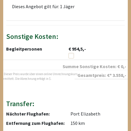
Dieses Angebot gilt für: 1 Jäger
Sonstige Kosten:
Begleitpersonen
€ 954,5,-
Summe Sonstige Kosten:
€
0
,-
* Dieser Preis wurde über einen online Umrechnungskurs
Gesamtpreis:
€*
3.558
,-
ermittelt. Die Abrechnung erfolgt in $.
Transfer:
Nächster Flughafen:
Port Elizabeth
Entfernung zum Flughafen:
150 km