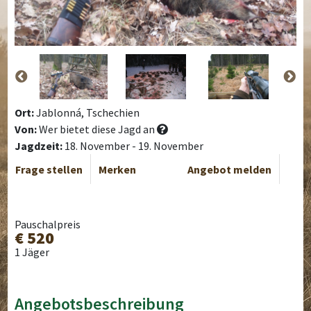
Ort:
Jablonná, Tschechien
Von:
Wer bietet diese Jagd an
Jagdzeit:
18. November - 19. November
Frage stellen
Merken
Angebot melden
Pauschalpreis
€ 520
1 Jäger
Angebotsbeschreibung