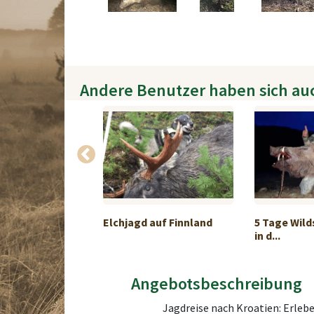
Andere Benutzer haben sich au
d in KwaZulu-
Elchjagd auf Finnland
5 Tage Wil
in d...
Angebotsbeschreibung
Jagdreise nach Kroatien: Erleb