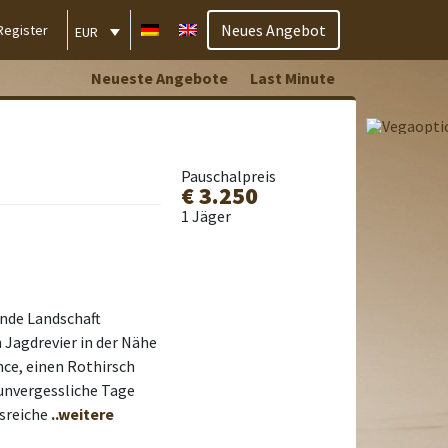
Neues Angebot
Register
EUR
Neueste Angebote
Last Minute
Pauschalpreis
€ 3.250
1 Jäger
ende Landschaft
 Jagdrevier in der Nähe
nce, einen Rothirsch
 unvergessliche Tage
gsreiche
..weitere