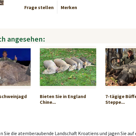
Frage stellen
Merken
ch angesehen:
dschweinjagd
Bieten Sie in England
7-tägige Büff
Chine...
Steppe...
en Sie die atemberaubende Landschaft Kroatiens und jagen Sie au