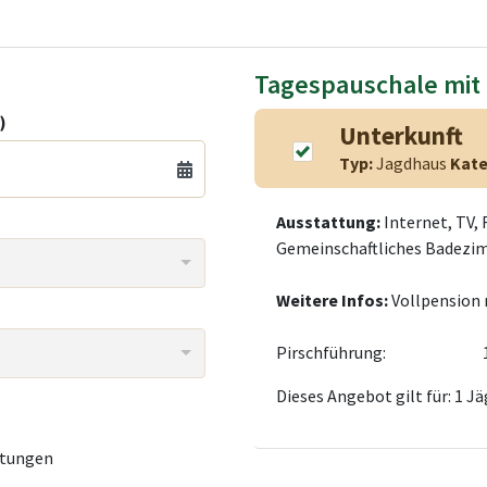
Tagespauschale mit
)
Unterkunft
Typ:
Jagdhaus
Kate
Ausstattung:
Internet, TV, 
Gemeinschaftliches Badezim
Weitere Infos:
Vollpension 
Pirschführung:
Dieses Angebot gilt für: 1 Jä
tungen