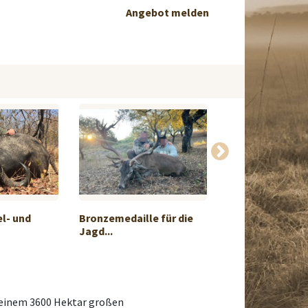
Angebot melden
el- und
Bronzemedaille für die
Wollen Sie wie i
Jagd...
Argentini...
f einem 3600 Hektar großen