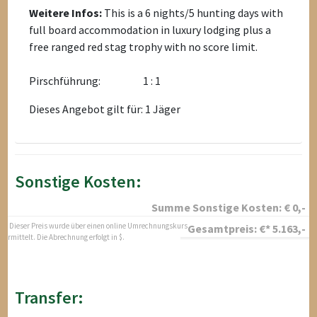
Weitere Infos:
This is a 6 nights/5 hunting days with
full board accommodation in luxury lodging plus a
free ranged red stag trophy with no score limit.
Pirschführung:
1 : 1
Dieses Angebot gilt für: 1 Jäger
Sonstige Kosten:
Summe Sonstige Kosten:
€
0
,-
* Dieser Preis wurde über einen online Umrechnungskurs
Gesamtpreis:
€*
5.163
,-
ermittelt. Die Abrechnung erfolgt in $.
Transfer: