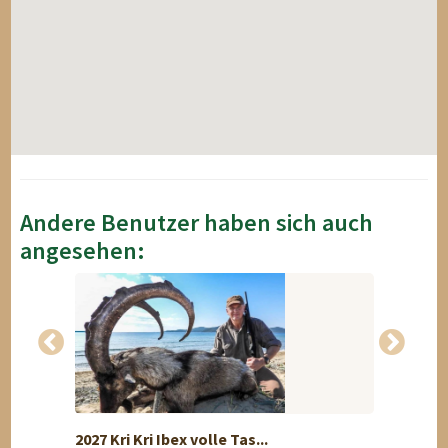
Andere Benutzer haben sich auch
angesehen:
2027 Kri Kri Ibex volle Tas...
Premi