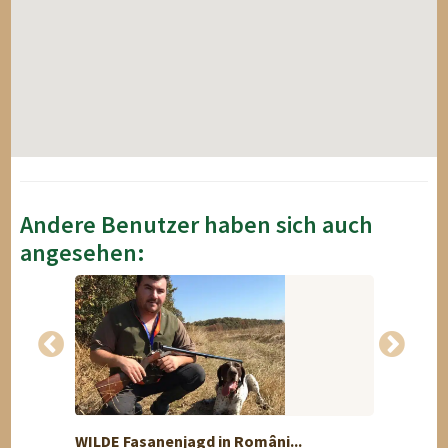
Andere Benutzer haben sich auch
angesehen:
WILDE Fasanenjagd in Români...
Spiral