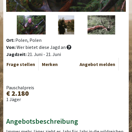
Ort:
Polen, Polen
Von:
Wer bietet diese Jagd an
Jagdzeit:
21. Juni - 21. Juni
Frage stellen
Merken
Angebot melden
Pauschalpreis
€ 2.180
1 Jäger
Angebotsbeschreibung
Immer mehr Jäger zieht es Jahr für Jahr in die wildreichen