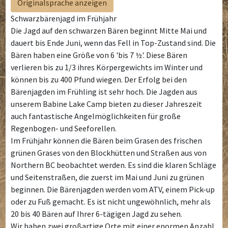
Originalsprache anzeigen
Schwarzbärenjagd im Frühjahr
Die Jagd auf den schwarzen Bären beginnt Mitte Mai und
dauert bis Ende Juni, wenn das Fell in Top-Zustand sind. Die
Bären haben eine Größe von 6 'bis 7 ½'. Diese Bären
verlieren bis zu 1/3 ihres Körpergewichts im Winter und
können bis zu 400 Pfund wiegen. Der Erfolg bei den
Bärenjagden im Frühling ist sehr hoch. Die Jagden aus
unserem Babine Lake Camp bieten zu dieser Jahreszeit
auch fantastische Angelmöglichkeiten für große
Regenbogen- und Seeforellen.
Im Frühjahr können die Bären beim Grasen des frischen
grünen Grases von den Blockhütten und Straßen aus von
Northern BC beobachtet werden. Es sind die klaren Schläge
und Seitenstraßen, die zuerst im Mai und Juni zu grünen
beginnen. Die Bärenjagden werden vom ATV, einem Pick-up
oder zu Fuß gemacht. Es ist nicht ungewöhnlich, mehr als
20 bis 40 Bären auf Ihrer 6-tägigen Jagd zu sehen.
Wir haben zwei großartige Orte mit einer enormen Anzahl