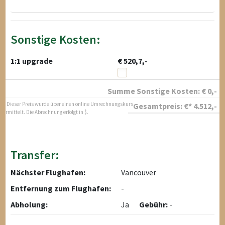
Sonstige Kosten:
1:1 upgrade
€ 520,7,-
Summe Sonstige Kosten:
€
0
,-
* Dieser Preis wurde über einen online Umrechnungskurs
Gesamtpreis:
€*
4.512
,-
ermittelt. Die Abrechnung erfolgt in $.
Transfer:
Nächster Flughafen:
Vancouver
Entfernung zum Flughafen:
-
Abholung:
Ja
Gebühr:
-