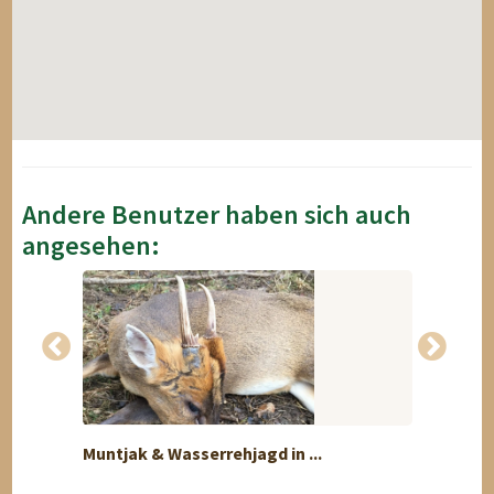
Andere Benutzer haben sich auch
angesehen:
Muntjak & Wasserrehjagd in ...
Rothir