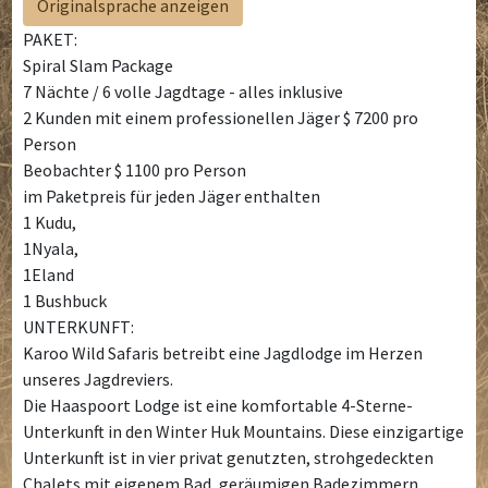
Originalsprache anzeigen
PAKET:
Spiral Slam Package
7 Nächte / 6 volle Jagdtage - alles inklusive
2 Kunden mit einem professionellen Jäger $ 7200 pro
Person
Beobachter $ 1100 pro Person
im Paketpreis für jeden Jäger enthalten
1 Kudu,
1Nyala,
1Eland
1 Bushbuck
UNTERKUNFT:
Karoo Wild Safaris betreibt eine Jagdlodge im Herzen
unseres Jagdreviers.
Die Haaspoort Lodge ist eine komfortable 4-Sterne-
Unterkunft in den Winter Huk Mountains. Diese einzigartige
Unterkunft ist in vier privat genutzten, strohgedeckten
Chalets mit eigenem Bad, geräumigen Badezimmern,