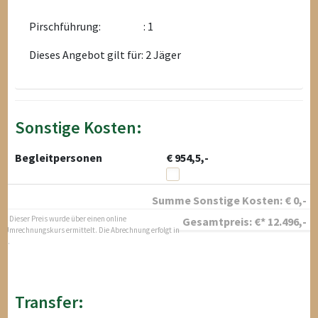
Pirschführung:
: 1
Dieses Angebot gilt für: 2 Jäger
Sonstige Kosten:
Begleitpersonen
€ 954,5,-
Summe Sonstige Kosten:
€
0
,-
* Dieser Preis wurde über einen online
Gesamtpreis:
€*
12.496
,-
Umrechnungskurs ermittelt. Die Abrechnung erfolgt in
$.
Transfer: