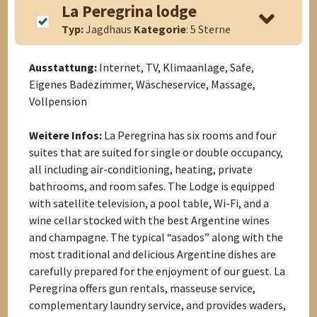
La Peregrina lodge
Typ:
Jagdhaus
Kategorie
: 5 Sterne
Ausstattung:
Internet, TV, Klimaanlage, Safe,
Eigenes Badezimmer, Wäscheservice, Massage,
Vollpension
Weitere Infos:
La Peregrina has six rooms and four
suites that are suited for single or double occupancy,
all including air-conditioning, heating, private
bathrooms, and room safes. The Lodge is equipped
with satellite television, a pool table, Wi-Fi, and a
wine cellar stocked with the best Argentine wines
and champagne. The typical “asados” along with the
most traditional and delicious Argentine dishes are
carefully prepared for the enjoyment of our guest. La
Peregrina offers gun rentals, masseuse service,
complementary laundry service, and provides waders,