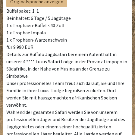
Originalsprache anzeigen
Büffelpaket: 1: 1
Beinhaltet: 6 Tage / 5 Jagdtage
1 x Trophäen-Büffel <40 Zoll
1 x Trophäe Impala
1 x Trophäen-Warzenschwein
für 9.990 EUR
Details zur Buffalo Jagdsafari bei einem Aufenthalt in
unserer 4 **** Luxus Safari Lodge in der Provinz Limpopo in
Südafrika, in der Nähe von Musina an der Grenze zu
Simbabwe.
Unser professionelles Team freut sich darauf, Sie und Ihre
Familie in ihrer Luxus-Lodge begrüßen zu dürfen. Dort
werden Sie mit hausgemachten afrikanischen Speisen
verwöhnt.
Während der gesamten Safari werden Sie von unserem
professionellen Jäger und Besitzer der Jagdlodge und des
Jagdgebietes oder einem seiner hochqualifizierten
professionellen Jäger begleitet. Alle Jagden werden auf