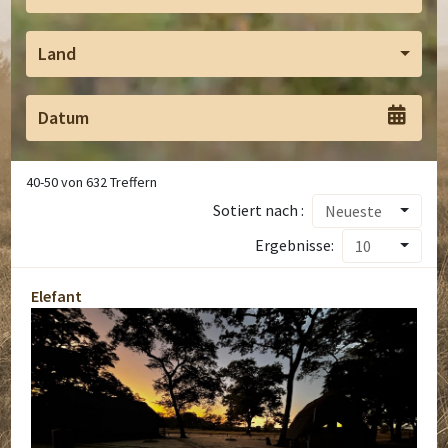
Land
40
-
50
von
632
Treffern
Sotiert nach :
Neueste
Ergebnisse:
10
Elefant