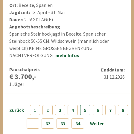
Ort:
Beceite, Spanien
Jagdzeit:
13. April - 31. Mai
Dauer:
2 JAGDTAG(E)
Angebotsbeschreibung
Spanische Steinbockjagd in Beceite. Spanischer
Steinbock 50-55 CM. Wildschwein (männlich oder
weiblich) KEINE GRÖSSENBEGRENZUNG
NACHTVERFOLGUNG...
mehr Infos
Pauschalpreis
Enddatum:
€ 3.700,-
31.12.2026
1 Jäger
Zurück
1
2
3
4
5
6
7
8
…
62
63
64
Weiter