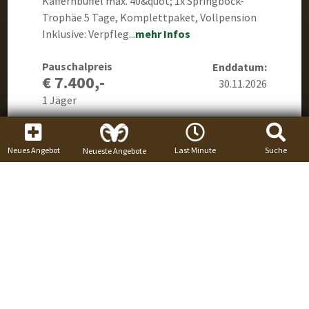
Kaffernbüffel max. 40&quot; 1x Springbock-
Trophäe 5 Tage, Komplettpaket, Vollpension
Inklusive: Verpfleg...
mehr Infos
Pauschalpreis
Enddatum:
€ 7.400,-
30.11.2026
1 Jäger
Kaffernbüffel
Neues Angebot
Last Minute
Suche
Neueste Angebote