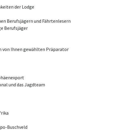
hkeiten der Lodge
nen Berufsjägern und Fährtenlesern
ge Berufsjäger
en von Ihnen gewählten Präparator
ophäenexport
sonal und das Jagdteam
frika
opo-Buschveld