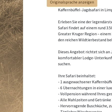
Originalsprache anzeigen
Kaffernbüffel-Jagdsafari in Lim
Erleben Sie eine der legendärst
Safari findet auf einem rund 3
Greater Kruger Region – einem G
den reichen Wildtierbestand bek
Dieses Angebot richtet sich an 
komfortabler Lodge-Unterkunft,
suchen.
Ihre Safari beinhaltet:
- 1 ausgewachsener Kaffernbüf
- 6 Übernachtungen in einer lux
- Vollpension während Ihres g
- Alle Mahlzeiten und Getränke 
- Hervorragende Buschküche, z
- Täglicher Wäscheservice