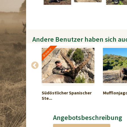
Andere Benutzer haben sich au
Discount
erjagd
Südöstlicher Spanischer
Mufflonjagd
nt ...
Ste...
Angebotsbeschreibung