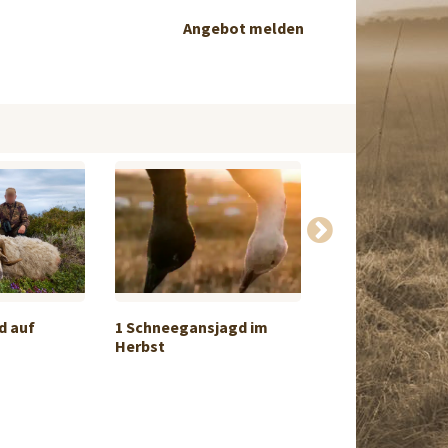
Angebot melden
d auf
1 Schneegansjagd im
Rehbockjagd in
Herbst
Tschechien. ...