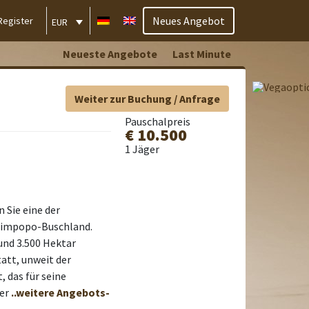
Neues Angebot
Register
EUR
Neueste Angebote
Last Minute
Weiter zur Buchung / Anfrage
Pauschalpreis
€ 10.500
1 Jäger
 Sie eine der
 Limpopo-Buschland.
rund 3.500 Hektar
att, unweit der
 das für seine
der
..weitere Angebots-