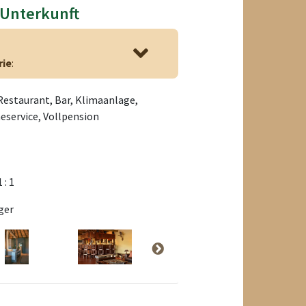
 Unterkunft
rie
:
Restaurant, Bar, Klimaanlage,
service, Vollpension
1 : 1
ger