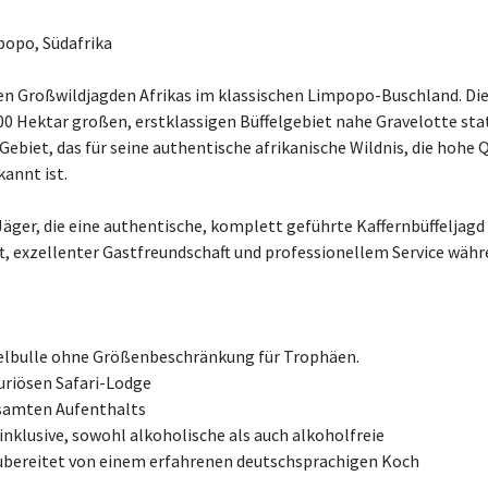
popo, Südafrika
en Großwildjagden Afrikas im klassischen Limpopo-Buschland. Dies
.500 Hektar großen, erstklassigen Büffelgebiet nahe Gravelotte st
ebiet, das für seine authentische afrikanische Wildnis, die hohe
annt ist.
Jäger, die eine authentische, komplett geführte Kaffernbüffeljag
 exzellenter Gastfreundschaft und professionellem Service währ
felbulle ohne Größenbeschränkung für Trophäen.
uriösen Safari-Lodge
esamten Aufenthalts
inklusive, sowohl alkoholische als auch alkoholfreie
ubereitet von einem erfahrenen deutschsprachigen Koch