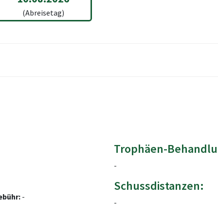
(Abreisetag)
Trophäen-Behandlu
-
Schussdistanzen:
ebühr:
-
-