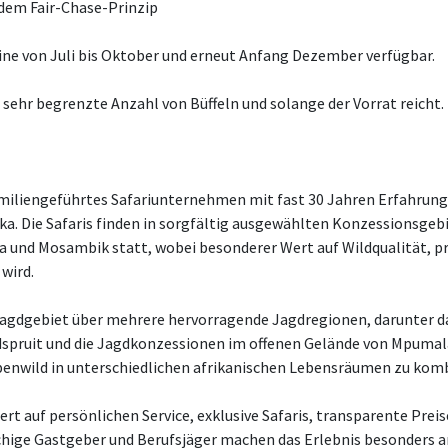
dem Fair-Chase-Prinzip
ne von Juli bis Oktober und erneut Anfang Dezember verfügbar.
e sehr begrenzte Anzahl von Büffeln und solange der Vorrat reicht.
familiengeführtes Safariunternehmen mit fast 30 Jahren Erfahrung
ka. Die Safaris finden in sorgfältig ausgewählten Konzessionsgeb
a und Mosambik statt, wobei besonderer Wert auf Wildqualität, p
 wird.
s Jagdgebiet über mehrere hervorragende Jagdregionen, darunter 
dspruit und die Jagdkonzessionen im offenen Gelände von Mpumal
penwild in unterschiedlichen afrikanischen Lebensräumen zu komb
rt auf persönlichen Service, exklusive Safaris, transparente Preis
chige Gastgeber und Berufsjäger machen das Erlebnis besonders 