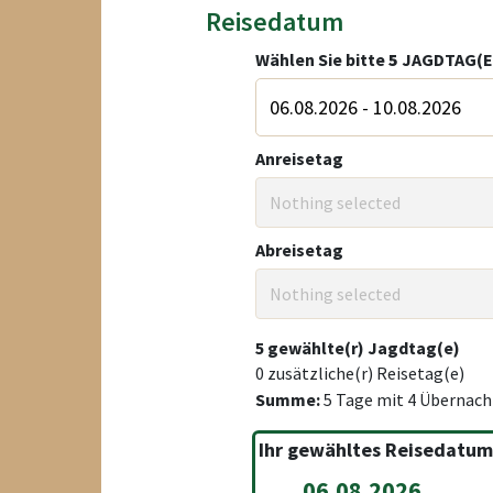
Reisedatum
Wählen Sie bitte
5
JAGDTAG(E
Anreisetag
Nothing selected
Abreisetag
Nothing selected
5
gewählte(r) Jagdtag(e)
0
zusätzliche(r) Reisetag(e)
Summe:
5
Tage mit
4
Übernach
Ihr gewähltes Reisedatum
06.08.2026