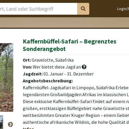
Login/
Kaffernbüffel-Safari – Begrenztes
Sonderangebot
Ort:
Gravelotte, Südafrika
Von:
Wer bietet diese Jagd an
Jagdzeit:
01. Januar - 31. Dezember
Angebotsbeschreibung:
Kaffernbüffel-Jagdsafari in Limpopo, Südafrika Erleben
legendärsten Großwildjagden Afrikas im klassischen
Diese exklusive Kaffernbüffel-Safari findet auf einem 
großen, erstklassigen Büffelgebiet nahe Gravelotte st
weltberühmten Greater Kruger Region – einem Gebiet,
authentische afrikanische Wildnis, die hohe Qualität 