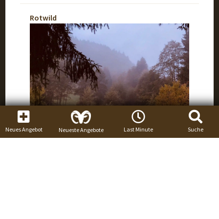
Rotwild
Neues Angebot
Last Minute
Suche
Neueste Angebote
Tausch Rothirsch gegen Damhirsch in
der Brunft
Ort:
Garmisch-Partenkirchen, Deutschland
Jagdzeit:
01. Juli - 31. Dezember
Tausche gegen:
Damwild, Mufflon, Ich bin
offen für Angebote