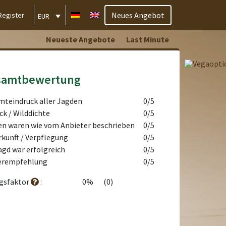
Neues Angebot
Register
EUR
Neueste Angebote
Last Minute
samtbewertung
teindruck aller Jagden
0/5
ck / Wilddichte
0/5
n waren wie vom Anbieter beschrieben
0/5
kunft / Verpflegung
0/5
agd war erfolgreich
0/5
erempfehlung
0/5
lgsfaktor
:
0%
(0)