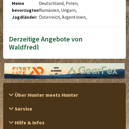
Meine
Deutschland, Polen,
bevorzugten
Rumänien, Ungarn,
Jagdländer:
Österreich, Argentinien,
Derzeitige Angebote von
Waldfredl
Über Hunter meets Hunter
Service
Hilfe & Infos