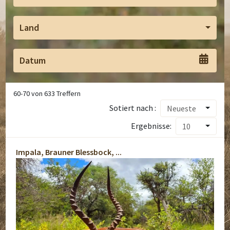
Land
60
-
70
von
633
Treffern
Sotiert nach :
Neueste
Ergebnisse:
10
Impala, Brauner Blessbock, ...