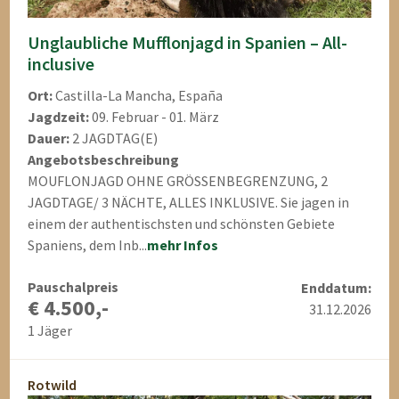
Unglaubliche Mufflonjagd in Spanien – All-
inclusive
Ort:
Castilla-La Mancha, España
Jagdzeit:
09. Februar - 01. März
Dauer:
2 JAGDTAG(E)
Angebotsbeschreibung
MOUFLONJAGD OHNE GRÖSSENBEGRENZUNG, 2
JAGDTAGE/ 3 NÄCHTE, ALLES INKLUSIVE. Sie jagen in
einem der authentischsten und schönsten Gebiete
Spaniens, dem Inb...
mehr Infos
Pauschalpreis
Enddatum:
€ 4.500,-
31.12.2026
1 Jäger
Rotwild