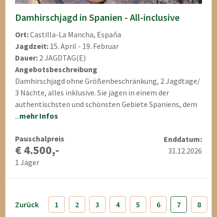
Damhirschjagd in Spanien - All-inclusive
Ort:
Castilla-La Mancha, España
Jagdzeit:
15. April - 19. Februar
Dauer:
2 JAGDTAG(E)
Angebotsbeschreibung
Damhirschjagd ohne Größenbeschränkung, 2 Jagdtage/
3 Nächte, alles inklusive. Sie jagen in einem der
authentischsten und schönsten Gebiete Spaniens, dem
...
mehr Infos
Pauschalpreis
Enddatum:
€ 4.500,-
31.12.2026
1 Jäger
Zurück
1
2
3
4
5
6
7
8