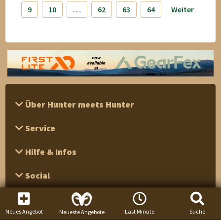
9
10
…
62
63
64
Weiter
Über Hunter meets Hunter
Service
Hilfe & Infos
Social
Neues Angebot
Last Minute
Suche
Neueste Angebote