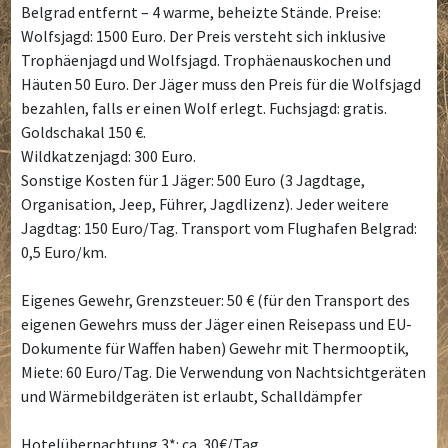
Belgrad entfernt – 4 warme, beheizte Stände. Preise:
Wolfsjagd: 1500 Euro. Der Preis versteht sich inklusive
Trophäenjagd und Wolfsjagd. Trophäenauskochen und
Häuten 50 Euro. Der Jäger muss den Preis für die Wolfsjagd
bezahlen, falls er einen Wolf erlegt. Fuchsjagd: gratis.
Goldschakal 150 €.
Wildkatzenjagd: 300 Euro.
Sonstige Kosten für 1 Jäger: 500 Euro (3 Jagdtage,
Organisation, Jeep, Führer, Jagdlizenz). Jeder weitere
Jagdtag: 150 Euro/Tag. Transport vom Flughafen Belgrad:
0,5 Euro/km.
Eigenes Gewehr, Grenzsteuer: 50 € (für den Transport des
eigenen Gewehrs muss der Jäger einen Reisepass und EU-
Dokumente für Waffen haben) Gewehr mit Thermooptik,
Miete: 60 Euro/Tag. Die Verwendung von Nachtsichtgeräten
und Wärmebildgeräten ist erlaubt, Schalldämpfer
Hotelübernachtung 3*: ca. 30€/Tag