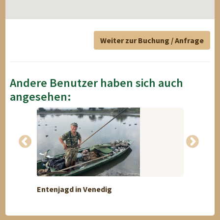
Weiter zur Buchung / Anfrage
Andere Benutzer haben sich auch
angesehen:
Entenjagd in Venedig
Rothu