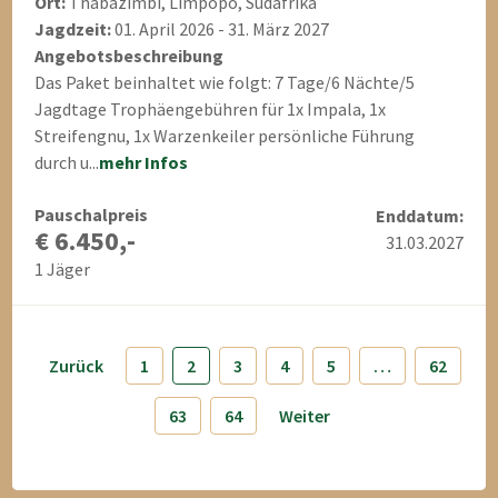
Ort:
Thabazimbi, Limpopo, Südafrika
Jagdzeit:
01. April 2026 - 31. März 2027
Angebotsbeschreibung
Das Paket beinhaltet wie folgt: 7 Tage/6 Nächte/5
Jagdtage Trophäengebühren für 1x Impala, 1x
Streifengnu, 1x Warzenkeiler persönliche Führung
durch u...
mehr Infos
Pauschalpreis
Enddatum:
€ 6.450,-
31.03.2027
1 Jäger
Zurück
1
2
3
4
5
…
62
63
64
Weiter