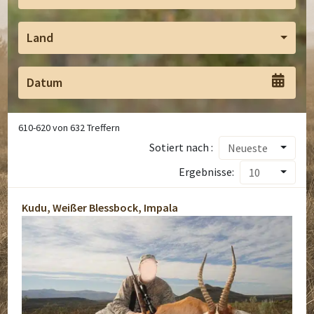
Land
610
-
620
von
632
Treffern
Sotiert nach :
Neueste
Ergebnisse:
10
Kudu, Weißer Blessbock, Impala