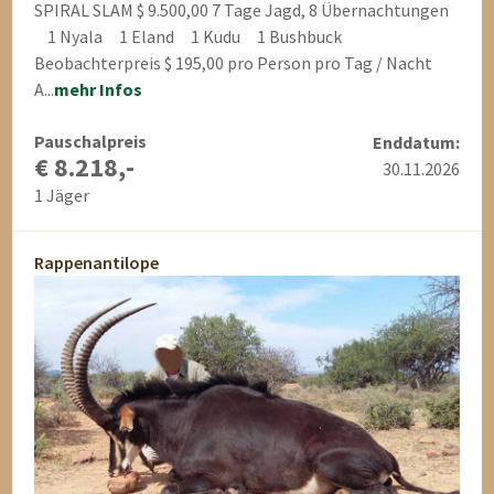
SPIRAL SLAM $ 9.500,00 7 Tage Jagd, 8 Übernachtungen
1 Nyala 1 Eland 1 Kudu 1 Bushbuck
Beobachterpreis $ 195,00 pro Person pro Tag / Nacht
A...
mehr Infos
Pauschalpreis
Enddatum:
€ 8.218,-
30.11.2026
1 Jäger
Rappenantilope