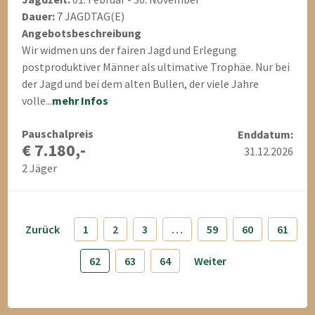
Dauer:
7 JAGDTAG(E)
Angebotsbeschreibung
Wir widmen uns der fairen Jagd und Erlegung
postproduktiver Männer als ultimative Trophäe. Nur bei
der Jagd und bei dem alten Bullen, der viele Jahre
volle...
mehr Infos
Pauschalpreis
Enddatum:
€ 7.180,-
31.12.2026
2 Jäger
Zurück
1
2
3
…
59
60
61
62
63
64
Weiter