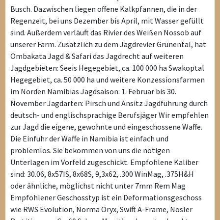
Busch. Dazwischen liegen offene Kalkpfannen, die in der
Regenzeit, bei uns Dezember bis April, mit Wasser gefüllt
sind. Außerdem verläuft das Rivier des Weißen Nossob auf
unserer Farm. Zusätzlich zu dem Jagdrevier Grünental, hat
Ombakata Jagd & Safari das Jagdrecht auf weiteren
Jagdgebieten: Seeis Hegegebiet, ca. 100 000 ha Swakoptal
Hegegebiet, ca. 50 000 ha und weitere Konzessionsfarmen
im Norden Namibias Jagdsaison: 1. Februar bis 30.
November Jagdarten: Pirsch und Ansitz Jagdführung durch
deutsch- und englischsprachige Berufsjäger Wir empfehlen
zur Jagd die eigene, gewohnte und eingeschossene Waffe.
Die Einfuhr der Waffe in Namibia ist einfach und
problemlos. Sie bekommen von uns die nötigen
Unterlagen im Vorfeld zugeschickt. Empfohlene Kaliber
sind: 30.06, 8x57IS, 8x68S, 9,3x62, .300 WinMag, .375H&H
oder ähnliche, möglichst nicht unter 7mm Rem Mag
Empfohlener Geschosstyp ist ein Deformationsgeschoss
wie RWS Evolution, Norma Oryx, Swift A-Frame, Nosler