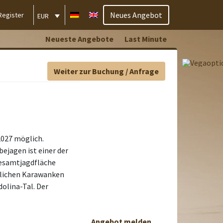
Neues Angebot
Register
EUR
Neueste Angebote
Last Minute
Weiter zur Buchung / Anfrage
2027 möglich.
bejagen ist einer der
Gesamtjagdfläche
stlichen Karawanken
olina-Tal. Der
Angebot melden