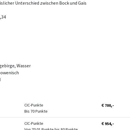
reislicher Unterschied zwischen Bock und Gais
,34
gebirge, Wasser
Slowenisch
d
€
,-
CIC-Punkte
700
Bis 70 Punkte
€
,-
CIC-Punkte
954
Von 70.01 Punkte bis 80 Punkte