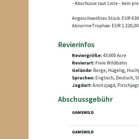
- Abschüsse laut Liste - kein p
Angeschweißtes Stück: EUR 630
AbnormeTrophäe: EUR 1.220,00
Revierinfos
Reviergröße:
43.000 Acre
Revierart:
Freie Wildbahn
Gelände:
Berge, Hügelig, Hoch
Sprachen:
Englisch, Deutsch, 
Jagdart:
Ansitzjagd, Pirschjag
Abschussgebühr
GAMSWILD
GAMSWILD