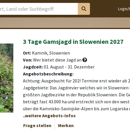
Login/
3 Tage Gamsjagd in Slowenien 2027
Ort:
Kamnik, Slowenien
Von:
Wer bietet diese Jagd an
Jagdzeit:
01. August - 31. Dezember
Angebotsbeschreibung:
Achtung: Ausgebucht für 202! Termine erst wieder ab 
Jagdgebiete: Das Jagdrevier welches wir in Slowenien 
größten Jagdbezirke in der Republik Slowenien. Die 
beträgt fast 43.000 ha und erstreckt sich von den we
über die Kamnisko-Savinjske-Alpen bis zum Logarska d
..weitere Angebots-Infos
Frage stellen
Merken