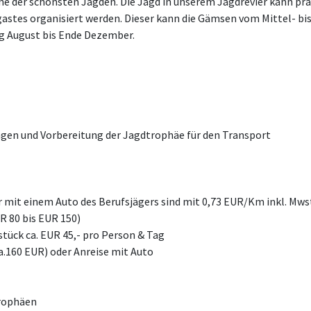
eine der schönsten Jagden. Die Jagd in unserem Jagdrevier kann pr
astes organisiert werden. Dieser kann die Gämsen vom Mittel- bi
g August bis Ende Dezember.
ngen und Vorbereitung der Jagdtrophäe für den Transport
r mit einem Auto des Berufsjägers sind mit 0,73 EUR/Km inkl. Mwst
UR 80 bis EUR 150)
hstück ca. EUR 45,- pro Person & Tag
a.160 EUR) oder Anreise mit Auto
Trophäen