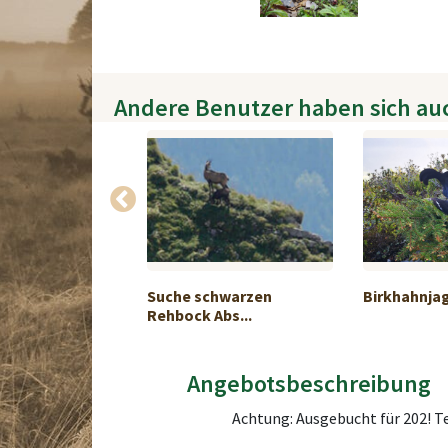
Andere Benutzer haben sich au
gd in Spanien
Suche schwarzen
Birkhahnja
Rehbock Abs...
Angebotsbeschreibung
Achtung: Ausgebucht für 202! T