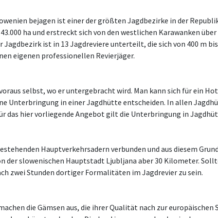
lowenien bejagen ist einer der größten Jagdbezirke in der Republi
43.000 ha und erstreckt sich von den westlichen Karawanken über
 Jagdbezirk ist in 13 Jagdreviere unterteilt, die sich von 400 m b
inen eigenen professionellen Revierjäger.
oraus selbst, wo er untergebracht wird. Man kann sich für ein Hot
e Unterbringung in einer Jagdhütte entscheiden. In allen Jagdhüt
Für das hier vorliegende Angebot gilt die Unterbringung in Jagdhü
 bestehenden Hauptverkehrsadern verbunden und aus diesem Grund
on der slowenischen Hauptstadt Ljubljana aber 30 Kilometer. Soll
ach zwei Stunden dortiger Formalitäten im Jagdrevier zu sein.
machen die Gämsen aus, die ihrer Qualität nach zur europäischen 