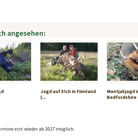
ch angesehen:
gd
Jagd auf Elch in Finnland
Muntjakjagd i
(...
Bedfordshire
ermine erst wieder ab 2027 möglich.