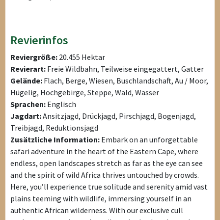
Revierinfos
Reviergröße:
20.455 Hektar
Revierart:
Freie Wildbahn, Teilweise eingegattert, Gatter
Gelände:
Flach, Berge, Wiesen, Buschlandschaft, Au / Moor,
Hügelig, Hochgebirge, Steppe, Wald, Wasser
Sprachen:
Englisch
Jagdart:
Ansitzjagd, Drückjagd, Pirschjagd, Bogenjagd,
Treibjagd, Reduktionsjagd
Zusätzliche Information:
Embark on an unforgettable
safari adventure in the heart of the Eastern Cape, where
endless, open landscapes stretch as far as the eye can see
and the spirit of wild Africa thrives untouched by crowds.
Here, you’ll experience true solitude and serenity amid vast
plains teeming with wildlife, immersing yourself in an
authentic African wilderness. With our exclusive cull