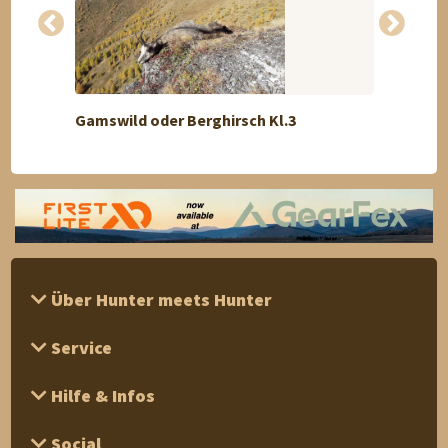
Gamswild oder Berghirsch Kl.3
Jagd a
Über Hunter meets Hunter
Service
Hilfe & Infos
Social